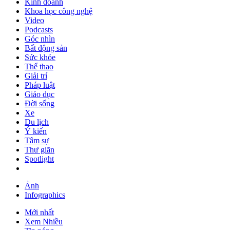
Kinh doanh
Khoa học công nghệ
Video
Podcasts
Góc nhìn
Bất động sản
Sức khỏe
Thể thao
Giải trí
Pháp luật
Giáo dục
Đời sống
Xe
Du lịch
Ý kiến
Tâm sự
Thư giãn
Spotlight
Ảnh
Infographics
Mới nhất
Xem Nhiều