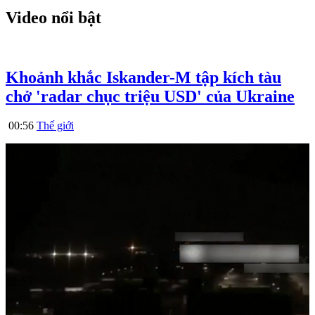
Video nổi bật
Khoảnh khắc Iskander-M tập kích tàu
chở 'radar chục triệu USD' của Ukraine
00:56
Thế giới