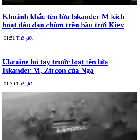
Khoảnh khắc tên lửa Iskander-M kích
hoạt đầu đạn chùm trên bầu trời Kiev
01:51
Thế giới
Ukraine bó tay trước loạt tên lửa
Iskander-M, Zircon của Nga
01:39
Thế giới