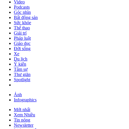
Video
Podcasts
Góc nhìn
Bất động sản
Sức khỏe
Thể thao
Giải trí
Pháp luật
Giáo dục
Đời sống
Xe
Du lịch
Ý kiến
Tâm sự
Thư giãn
Spotlight
Ảnh
Infographics
Mới nhất
Xem Nhiều
Tin nóng
Newsletter