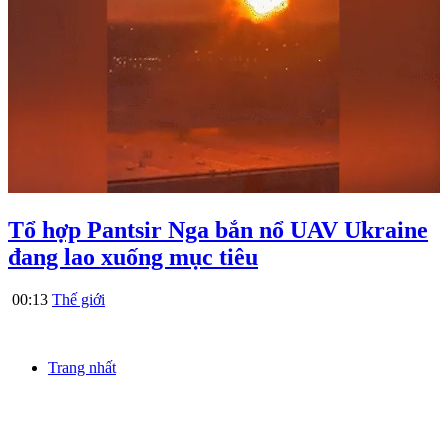
Tổ hợp Pantsir Nga bắn nổ UAV Ukraine
đang lao xuống mục tiêu
00:13
Thế giới
Trang nhất