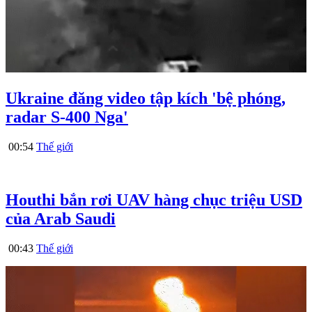
Ukraine đăng video tập kích 'bệ phóng,
radar S-400 Nga'
00:54
Thế giới
Houthi bắn rơi UAV hàng chục triệu USD
của Arab Saudi
00:43
Thế giới