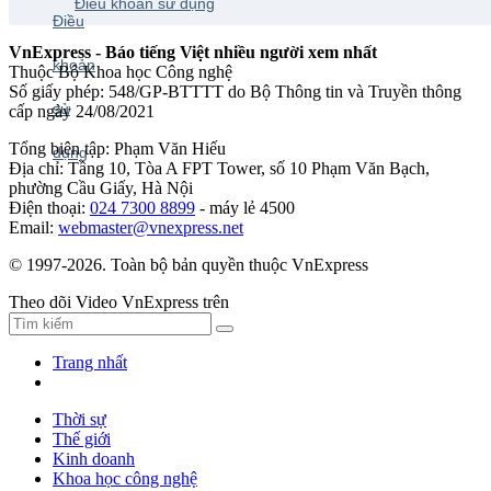
Điều khoản sử dụng
VnExpress - Báo tiếng Việt nhiều người xem nhất
Thuộc Bộ Khoa học Công nghệ
Số giấy phép: 548/GP-BTTTT do Bộ Thông tin và Truyền thông
cấp ngày 24/08/2021
Tổng biên tập: Phạm Văn Hiếu
Địa chỉ: Tầng 10, Tòa A FPT Tower, số 10 Phạm Văn Bạch,
phường Cầu Giấy, Hà Nội
Điện thoại:
024 7300 8899
- máy lẻ 4500
Email:
webmaster@vnexpress.net
© 1997-2026. Toàn bộ bản quyền thuộc VnExpress
Theo dõi Video VnExpress trên
Trang nhất
Thời sự
Thế giới
Kinh doanh
Khoa học công nghệ