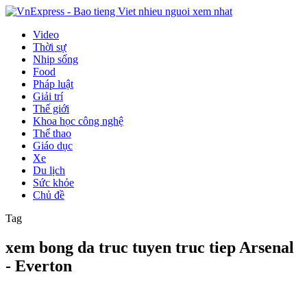
Video
Thời sự
Nhịp sống
Food
Pháp luật
Giải trí
Thế giới
Khoa học công nghệ
Thể thao
Giáo dục
Xe
Du lịch
Sức khỏe
Chủ đề
Tag
xem bong da truc tuyen truc tiep Arsenal
- Everton