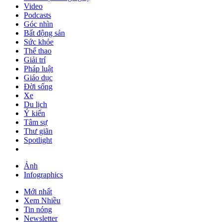
Video
Podcasts
Góc nhìn
Bất động sản
Sức khỏe
Thể thao
Giải trí
Pháp luật
Giáo dục
Đời sống
Xe
Du lịch
Ý kiến
Tâm sự
Thư giãn
Spotlight
Ảnh
Infographics
Mới nhất
Xem Nhiều
Tin nóng
Newsletter