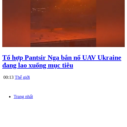
Tổ hợp Pantsir Nga bắn nổ UAV Ukraine
đang lao xuống mục tiêu
00:13
Thế giới
Trang nhất