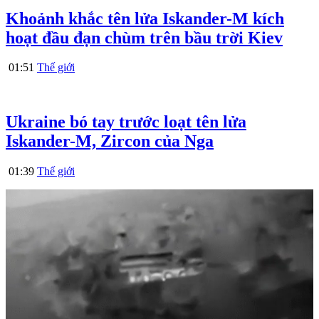
Khoảnh khắc tên lửa Iskander-M kích
hoạt đầu đạn chùm trên bầu trời Kiev
01:51
Thế giới
Ukraine bó tay trước loạt tên lửa
Iskander-M, Zircon của Nga
01:39
Thế giới