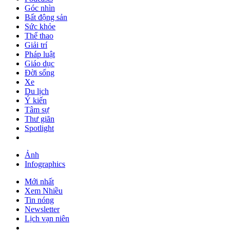
Góc nhìn
Bất động sản
Sức khỏe
Thể thao
Giải trí
Pháp luật
Giáo dục
Đời sống
Xe
Du lịch
Ý kiến
Tâm sự
Thư giãn
Spotlight
Ảnh
Infographics
Mới nhất
Xem Nhiều
Tin nóng
Newsletter
Lịch vạn niên