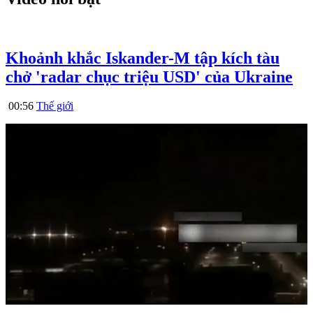
Khoảnh khắc Iskander-M tập kích tàu
chở 'radar chục triệu USD' của Ukraine
00:56
Thế giới