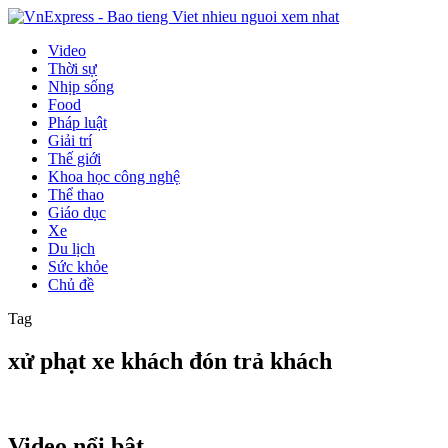
Video
Thời sự
Nhịp sống
Food
Pháp luật
Giải trí
Thế giới
Khoa học công nghệ
Thể thao
Giáo dục
Xe
Du lịch
Sức khỏe
Chủ đề
Tag
xử phạt xe khách đón trả khách
Video nổi bật