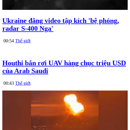
Ukraine đăng video tập kích 'bệ phóng,
radar S-400 Nga'
00:54
Thế giới
Houthi bắn rơi UAV hàng chục triệu USD
của Arab Saudi
00:43
Thế giới