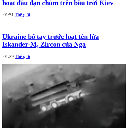
hoạt đầu đạn chùm trên bầu trời Kiev
01:51
Thế giới
Ukraine bó tay trước loạt tên lửa
Iskander-M, Zircon của Nga
01:39
Thế giới