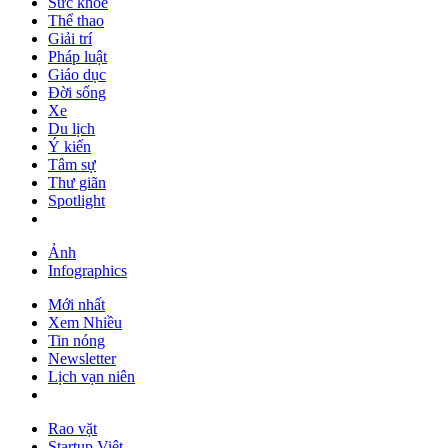
Sức khỏe
Thể thao
Giải trí
Pháp luật
Giáo dục
Đời sống
Xe
Du lịch
Ý kiến
Tâm sự
Thư giãn
Spotlight
Ảnh
Infographics
Mới nhất
Xem Nhiều
Tin nóng
Newsletter
Lịch vạn niên
Rao vặt
Startup Việt