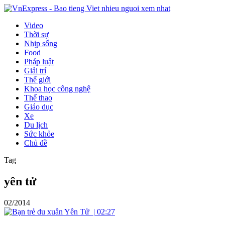
Video
Thời sự
Nhịp sống
Food
Pháp luật
Giải trí
Thế giới
Khoa học công nghệ
Thể thao
Giáo dục
Xe
Du lịch
Sức khỏe
Chủ đề
Tag
yên tử
02/2014
|
02:27