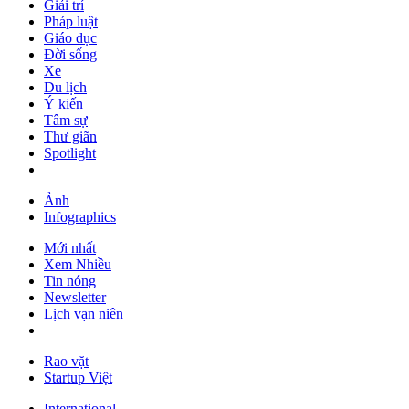
Giải trí
Pháp luật
Giáo dục
Đời sống
Xe
Du lịch
Ý kiến
Tâm sự
Thư giãn
Spotlight
Ảnh
Infographics
Mới nhất
Xem Nhiều
Tin nóng
Newsletter
Lịch vạn niên
Rao vặt
Startup Việt
International