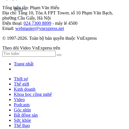
Tổng biên tập: Phạm Văn Hiếu
Địa chỉ: Tầng 10, Tòa A FPT Tower, số 10 Phạm Văn Bạch,
phường Cầu Giấy, Hà Nội
Điện thoại:
024 7300 8899
- máy lẻ 4500
Email:
webmaster@vnexpress.net
© 1997-2026. Toàn bộ bản quyền thuộc VnExpress
Theo dõi Video VnExpress trên
Trang nhất
Thời sự
Thế giới
Kinh doanh
Khoa học công nghệ
Video
Podcasts
Góc nhìn
Bất động sản
Sức khỏe
Thể thao