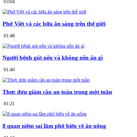
03:04
Phở Việt và các bữa ăn sáng trên thế giới
01:48
Người bệnh gút nên và không nên ăn gì
01:40
Thực đơn giảm cân an toàn trong một tuần
01:21
8 quan niệm sai lầm phổ biến về ăn uống