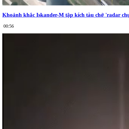
Khoảnh khắc Iskander-M tập kích tàu chở 'radar chụ
00:56