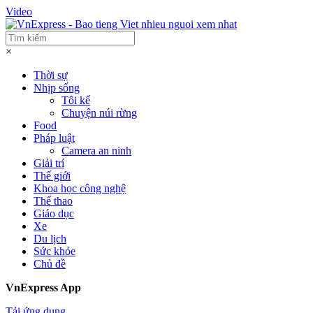
Video
×
Thời sự
Nhịp sống
Tôi kể
Chuyện núi rừng
Food
Pháp luật
Camera an ninh
Giải trí
Thế giới
Khoa học công nghệ
Thể thao
Giáo dục
Xe
Du lịch
Sức khỏe
Chủ đề
VnExpress App
Tải ứng dụng