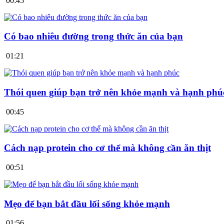
00:45
Có bao nhiêu đường trong thức ăn của bạn
01:21
Thói quen giúp bạn trở nên khỏe mạnh và hạnh phú
00:45
Cách nạp protein cho cơ thể mà không cần ăn thịt
00:51
Mẹo để bạn bắt đầu lối sống khỏe mạnh
01:56