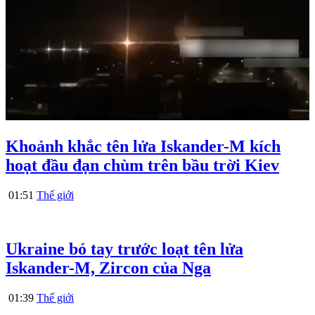
Khoảnh khắc tên lửa Iskander-M kích
hoạt đầu đạn chùm trên bầu trời Kiev
01:51
Thế giới
Ukraine bó tay trước loạt tên lửa
Iskander-M, Zircon của Nga
01:39
Thế giới