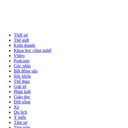
Thời sự
Thế giới
Kinh doanh
Khoa học công nghệ
Video
Podcasts
Góc nhìn
Bất động sản
Sức khỏe
Thể thao
Giải trí
Pháp luật
Giáo dục
Đời sống
Xe
Du lịch
Ý kiến
Tâm sự
Thư giãn