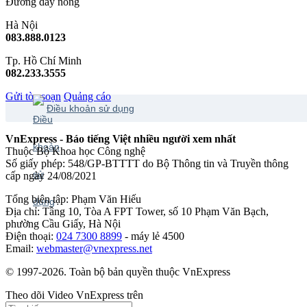
Đường dây nóng
Hà Nội
083.888.0123
Tp. Hồ Chí Minh
082.233.3555
Gửi tòa soạn
Quảng cáo
Điều khoản sử dụng
VnExpress - Báo tiếng Việt nhiều người xem nhất
Thuộc Bộ Khoa học Công nghệ
Số giấy phép: 548/GP-BTTTT do Bộ Thông tin và Truyền thông
cấp ngày 24/08/2021
Tổng biên tập: Phạm Văn Hiếu
Địa chỉ: Tầng 10, Tòa A FPT Tower, số 10 Phạm Văn Bạch,
phường Cầu Giấy, Hà Nội
Điện thoại:
024 7300 8899
- máy lẻ 4500
Email:
webmaster@vnexpress.net
© 1997-2026. Toàn bộ bản quyền thuộc VnExpress
Theo dõi Video VnExpress trên