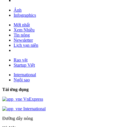
Ảnh
Infographics
Mới nhất
Xem Nhiều
Tin nóng
Newsletter
Lịch vạn niên
Rao vặt
Startup Việt
International
Ngôi sao
Tải ứng dụng
VnExpress
International
Đường dây nóng