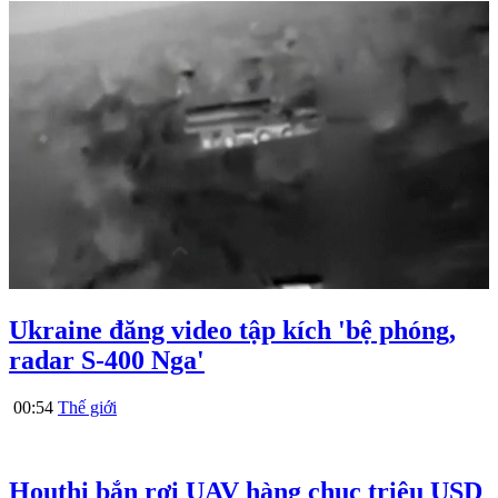
Ukraine đăng video tập kích 'bệ phóng,
radar S-400 Nga'
00:54
Thế giới
Houthi bắn rơi UAV hàng chục triệu USD