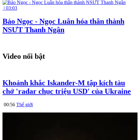
|
03:03
Bảo Ngọc - Ngọc Luân hóa thân thành
NSƯT Thanh Ngân
Video nổi bật
Khoảnh khắc Iskander-M tập kích tàu
chở 'radar chục triệu USD' của Ukraine
00:56
Thế giới