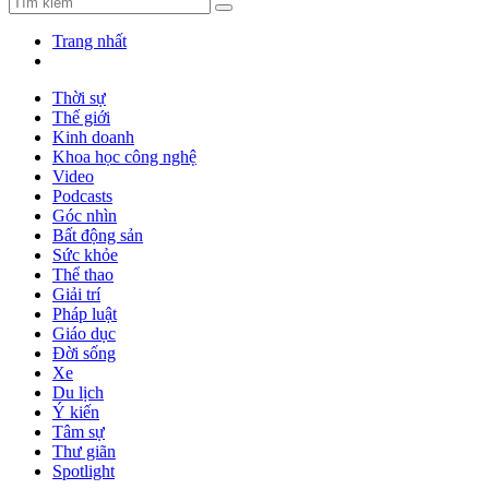
Trang nhất
Thời sự
Thế giới
Kinh doanh
Khoa học công nghệ
Video
Podcasts
Góc nhìn
Bất động sản
Sức khỏe
Thể thao
Giải trí
Pháp luật
Giáo dục
Đời sống
Xe
Du lịch
Ý kiến
Tâm sự
Thư giãn
Spotlight