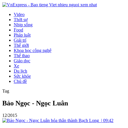
Video
Thời sự
Nhịp sống
Food
Pháp luật
Giải trí
Thế giới
Khoa học công nghệ
Thể thao
Giáo dục
Xe
Du lịch
Sức khỏe
Chủ đề
Tag
Bảo Ngọc - Ngọc Luân
12/2015
|
09:42