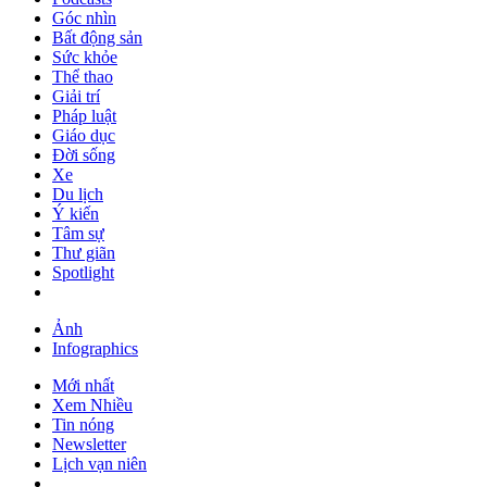
Góc nhìn
Bất động sản
Sức khỏe
Thể thao
Giải trí
Pháp luật
Giáo dục
Đời sống
Xe
Du lịch
Ý kiến
Tâm sự
Thư giãn
Spotlight
Ảnh
Infographics
Mới nhất
Xem Nhiều
Tin nóng
Newsletter
Lịch vạn niên