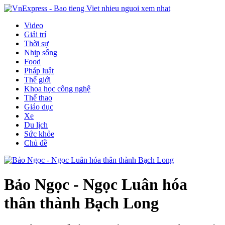
Video
Giải trí
Thời sự
Nhịp sống
Food
Pháp luật
Thế giới
Khoa học công nghệ
Thể thao
Giáo dục
Xe
Du lịch
Sức khỏe
Chủ đề
Bảo Ngọc - Ngọc Luân hóa
thân thành Bạch Long