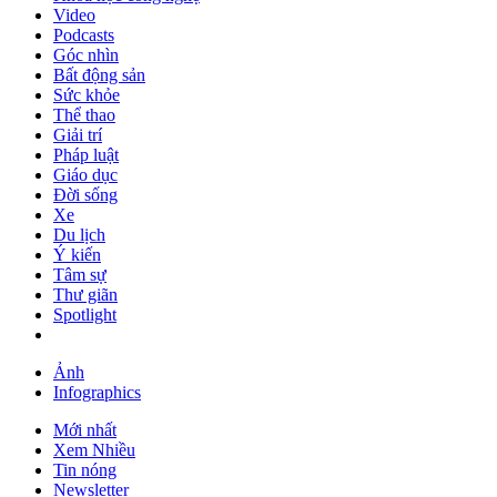
Video
Podcasts
Góc nhìn
Bất động sản
Sức khỏe
Thể thao
Giải trí
Pháp luật
Giáo dục
Đời sống
Xe
Du lịch
Ý kiến
Tâm sự
Thư giãn
Spotlight
Ảnh
Infographics
Mới nhất
Xem Nhiều
Tin nóng
Newsletter