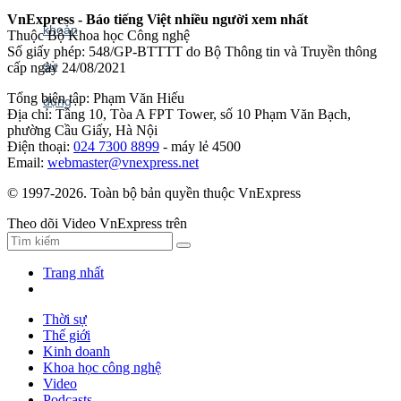
VnExpress - Báo tiếng Việt nhiều người xem nhất
Thuộc Bộ Khoa học Công nghệ
Số giấy phép: 548/GP-BTTTT do Bộ Thông tin và Truyền thông
cấp ngày 24/08/2021
Tổng biên tập: Phạm Văn Hiếu
Địa chỉ: Tầng 10, Tòa A FPT Tower, số 10 Phạm Văn Bạch,
phường Cầu Giấy, Hà Nội
Điện thoại:
024 7300 8899
- máy lẻ 4500
Email:
webmaster@vnexpress.net
© 1997-2026. Toàn bộ bản quyền thuộc VnExpress
Theo dõi Video VnExpress trên
Trang nhất
Thời sự
Thế giới
Kinh doanh
Khoa học công nghệ
Video
Podcasts