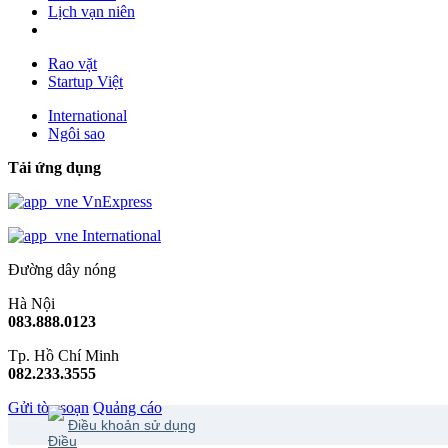
Lịch vạn niên
Rao vặt
Startup Việt
International
Ngôi sao
Tải ứng dụng
VnExpress
International
Đường dây nóng
Hà Nội
083.888.0123
Tp. Hồ Chí Minh
082.233.3555
Gửi tòa soạn
Quảng cáo
Điều khoản sử dụng