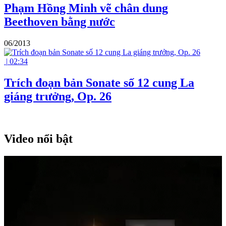
Phạm Hồng Minh vẽ chân dung
Beethoven bằng nước
06/2013
|
02:34
Trích đoạn bản Sonate số 12 cung La
giáng trưởng, Op. 26
Video nổi bật