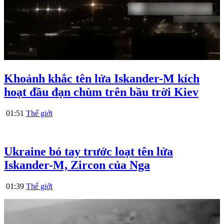
Khoảnh khắc tên lửa Iskander-M kích
hoạt đầu đạn chùm trên bầu trời Kiev
01:51
Thế giới
Ukraine bó tay trước loạt tên lửa
Iskander-M, Zircon của Nga
01:39
Thế giới