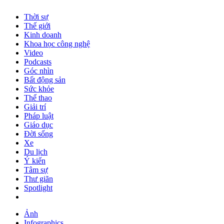
Thời sự
Thế giới
Kinh doanh
Khoa học công nghệ
Video
Podcasts
Góc nhìn
Bất động sản
Sức khỏe
Thể thao
Giải trí
Pháp luật
Giáo dục
Đời sống
Xe
Du lịch
Ý kiến
Tâm sự
Thư giãn
Spotlight
Ảnh
Infographics