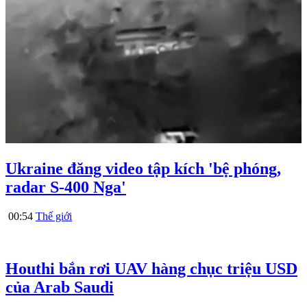
Ukraine đăng video tập kích 'bệ phóng,
radar S-400 Nga'
00:54
Thế giới
Houthi bắn rơi UAV hàng chục triệu USD
của Arab Saudi