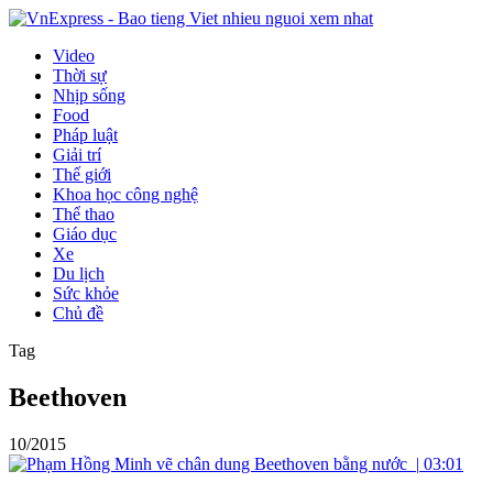
Video
Thời sự
Nhịp sống
Food
Pháp luật
Giải trí
Thế giới
Khoa học công nghệ
Thể thao
Giáo dục
Xe
Du lịch
Sức khỏe
Chủ đề
Tag
Beethoven
10/2015
|
03:01