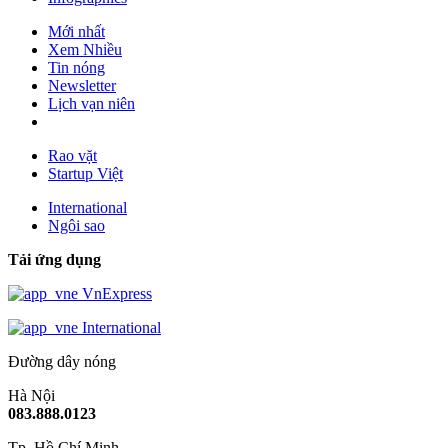
Mới nhất
Xem Nhiều
Tin nóng
Newsletter
Lịch vạn niên
Rao vặt
Startup Việt
International
Ngôi sao
Tải ứng dụng
VnExpress
International
Đường dây nóng
Hà Nội
083.888.0123
Tp. Hồ Chí Minh