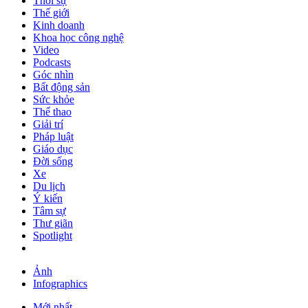
Thời sự
Thế giới
Kinh doanh
Khoa học công nghệ
Video
Podcasts
Góc nhìn
Bất động sản
Sức khỏe
Thể thao
Giải trí
Pháp luật
Giáo dục
Đời sống
Xe
Du lịch
Ý kiến
Tâm sự
Thư giãn
Spotlight
Ảnh
Infographics
Mới nhất