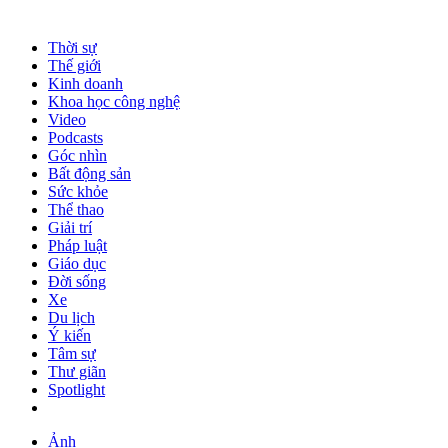
Thời sự
Thế giới
Kinh doanh
Khoa học công nghệ
Video
Podcasts
Góc nhìn
Bất động sản
Sức khỏe
Thể thao
Giải trí
Pháp luật
Giáo dục
Đời sống
Xe
Du lịch
Ý kiến
Tâm sự
Thư giãn
Spotlight
Ảnh