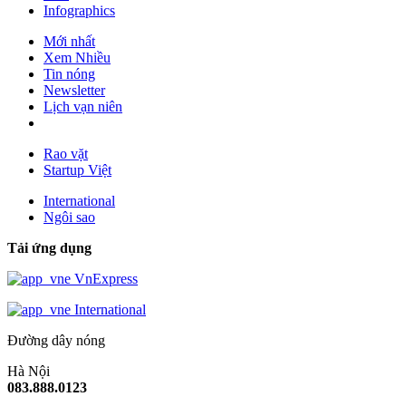
Infographics
Mới nhất
Xem Nhiều
Tin nóng
Newsletter
Lịch vạn niên
Rao vặt
Startup Việt
International
Ngôi sao
Tải ứng dụng
VnExpress
International
Đường dây nóng
Hà Nội
083.888.0123