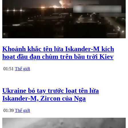
Khoảnh khắc tên lửa Iskander-M kích
hoạt đầu đạn chùm trên bầu trời Kiev
01:51
Thế giới
Ukraine bó tay trước loạt tên lửa
Iskander-M, Zircon của Nga
01:39
Thế giới