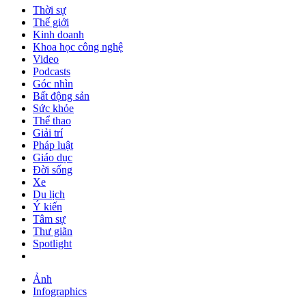
Thời sự
Thế giới
Kinh doanh
Khoa học công nghệ
Video
Podcasts
Góc nhìn
Bất động sản
Sức khỏe
Thể thao
Giải trí
Pháp luật
Giáo dục
Đời sống
Xe
Du lịch
Ý kiến
Tâm sự
Thư giãn
Spotlight
Ảnh
Infographics