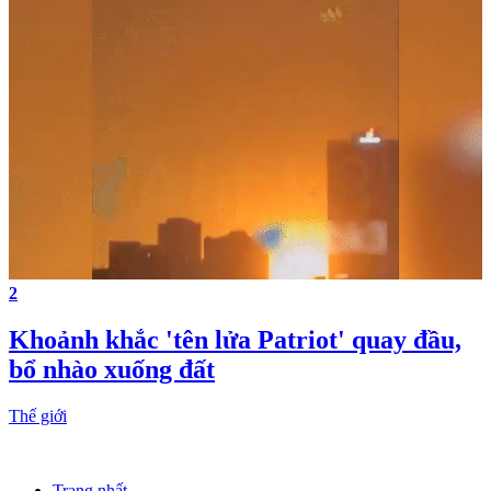
2
Khoảnh khắc 'tên lửa Patriot' quay đầu,
bổ nhào xuống đất
Thế giới
Trang nhất