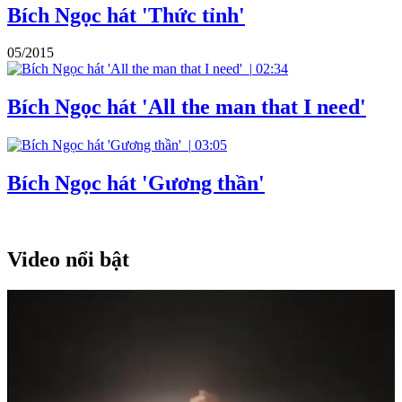
Bích Ngọc hát 'Thức tỉnh'
05/2015
|
02:34
Bích Ngọc hát 'All the man that I need'
|
03:05
Bích Ngọc hát 'Gương thần'
Video nổi bật