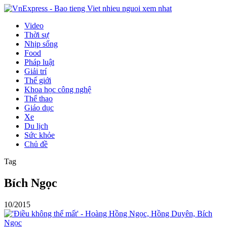
Video
Thời sự
Nhịp sống
Food
Pháp luật
Giải trí
Thế giới
Khoa học công nghệ
Thể thao
Giáo dục
Xe
Du lịch
Sức khỏe
Chủ đề
Tag
Bích Ngọc
10/2015