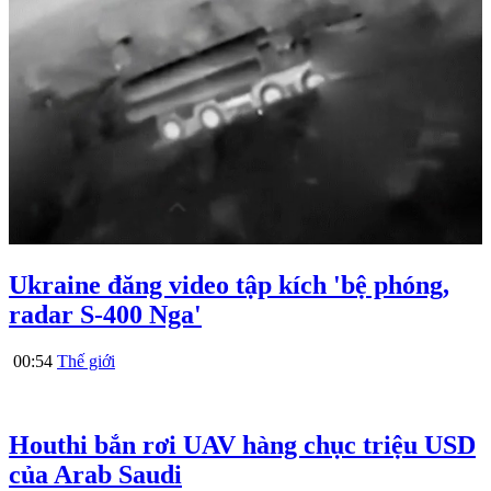
Ukraine đăng video tập kích 'bệ phóng,
radar S-400 Nga'
00:54
Thế giới
Houthi bắn rơi UAV hàng chục triệu USD
của Arab Saudi