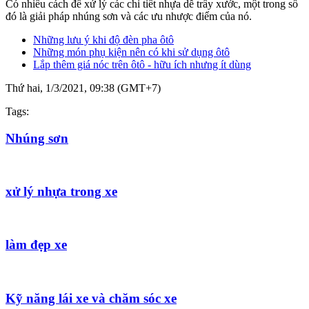
Có nhiều cách để xử lý các chi tiết nhựa dễ trầy xước, một trong số
đó là giải pháp nhúng sơn và các ưu nhược điểm của nó.
Những lưu ý khi độ đèn pha ôtô
Những món phụ kiện nên có khi sử dụng ôtô
Lắp thêm giá nóc trên ôtô - hữu ích nhưng ít dùng
Thứ hai, 1/3/2021, 09:38 (GMT+7)
Tags:
Nhúng sơn
xử lý nhựa trong xe
làm đẹp xe
Kỹ năng lái xe và chăm sóc xe