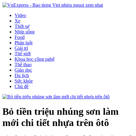
Video
Xe
Thời sự
Nhịp sống
Food
Pháp luật
Giải trí
Thế giới
Khoa học công nghệ
Thể thao
Giáo dục
Du lịch
Sức khỏe
Chủ đề
Bỏ tiền triệu nhúng sơn làm
mới chi tiết nhựa trên ôtô