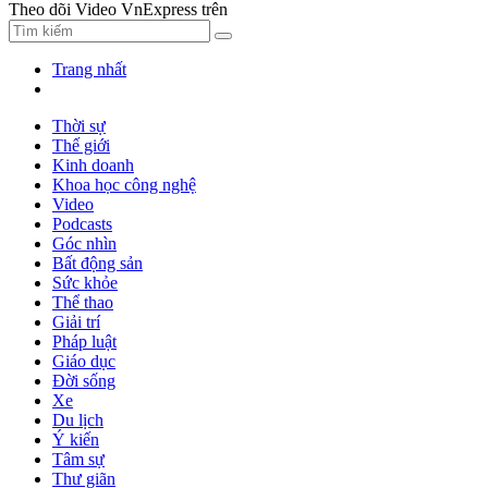
Theo dõi Video VnExpress trên
Trang nhất
Thời sự
Thế giới
Kinh doanh
Khoa học công nghệ
Video
Podcasts
Góc nhìn
Bất động sản
Sức khỏe
Thể thao
Giải trí
Pháp luật
Giáo dục
Đời sống
Xe
Du lịch
Ý kiến
Tâm sự
Thư giãn