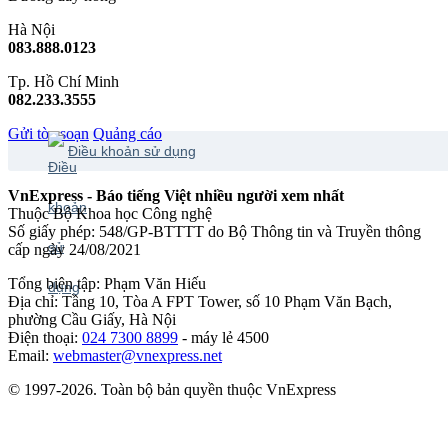
Hà Nội
083.888.0123
Tp. Hồ Chí Minh
082.233.3555
Gửi tòa soạn
Quảng cáo
Điều khoản sử dụng
VnExpress - Báo tiếng Việt nhiều người xem nhất
Thuộc Bộ Khoa học Công nghệ
Số giấy phép: 548/GP-BTTTT do Bộ Thông tin và Truyền thông
cấp ngày 24/08/2021
Tổng biên tập: Phạm Văn Hiếu
Địa chỉ: Tầng 10, Tòa A FPT Tower, số 10 Phạm Văn Bạch,
phường Cầu Giấy, Hà Nội
Điện thoại:
024 7300 8899
- máy lẻ 4500
Email:
webmaster@vnexpress.net
© 1997-2026. Toàn bộ bản quyền thuộc VnExpress