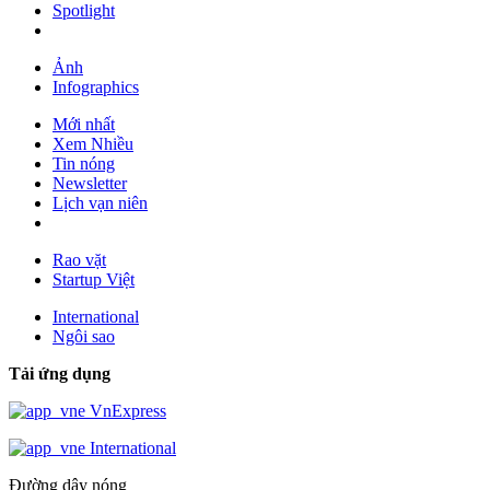
Spotlight
Ảnh
Infographics
Mới nhất
Xem Nhiều
Tin nóng
Newsletter
Lịch vạn niên
Rao vặt
Startup Việt
International
Ngôi sao
Tải ứng dụng
VnExpress
International
Đường dây nóng