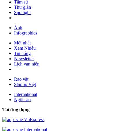
Tâm sự
Thư giãn
Spotlight
Ảnh
Infographics
Mới nhất
Xem Nhiều
Tin nóng
Newsletter
Lịch vạn niên
Rao vặt
Startup Việt
International
Ngôi sao
Tải ứng dụng
VnExpress
International