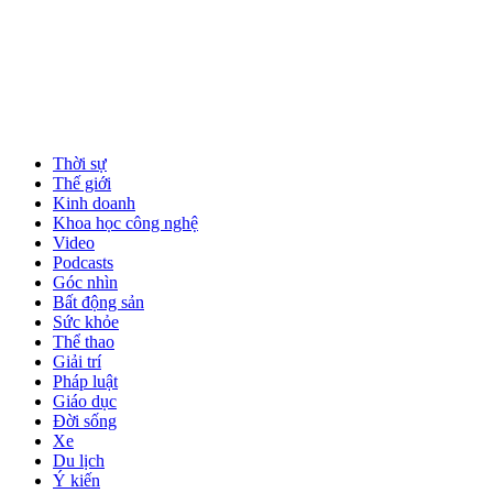
Thời sự
Thế giới
Kinh doanh
Khoa học công nghệ
Video
Podcasts
Góc nhìn
Bất động sản
Sức khỏe
Thể thao
Giải trí
Pháp luật
Giáo dục
Đời sống
Xe
Du lịch
Ý kiến