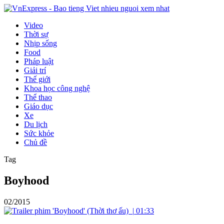
Video
Thời sự
Nhịp sống
Food
Pháp luật
Giải trí
Thế giới
Khoa học công nghệ
Thể thao
Giáo dục
Xe
Du lịch
Sức khỏe
Chủ đề
Tag
Boyhood
02/2015
|
01:33