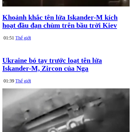
Khoảnh khắc tên lửa Iskander-M kích
hoạt đầu đạn chùm trên bầu trời Kiev
01:51
Thế giới
Ukraine bó tay trước loạt tên lửa
Iskander-M, Zircon của Nga
01:39
Thế giới