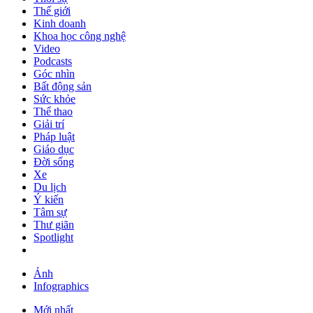
Thế giới
Kinh doanh
Khoa học công nghệ
Video
Podcasts
Góc nhìn
Bất động sản
Sức khỏe
Thể thao
Giải trí
Pháp luật
Giáo dục
Đời sống
Xe
Du lịch
Ý kiến
Tâm sự
Thư giãn
Spotlight
Ảnh
Infographics
Mới nhất