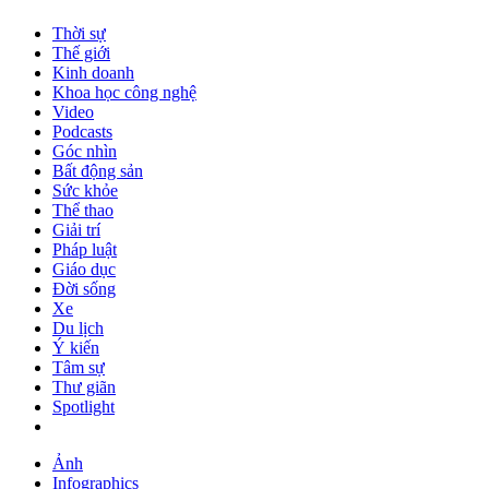
Thời sự
Thế giới
Kinh doanh
Khoa học công nghệ
Video
Podcasts
Góc nhìn
Bất động sản
Sức khỏe
Thể thao
Giải trí
Pháp luật
Giáo dục
Đời sống
Xe
Du lịch
Ý kiến
Tâm sự
Thư giãn
Spotlight
Ảnh
Infographics