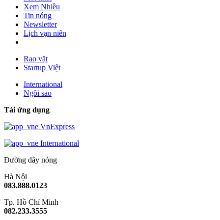
Xem Nhiều
Tin nóng
Newsletter
Lịch vạn niên
Rao vặt
Startup Việt
International
Ngôi sao
Tải ứng dụng
VnExpress
International
Đường dây nóng
Hà Nội
083.888.0123
Tp. Hồ Chí Minh
082.233.3555