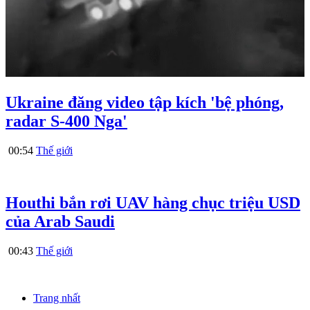
Ukraine đăng video tập kích 'bệ phóng,
radar S-400 Nga'
00:54
Thế giới
Houthi bắn rơi UAV hàng chục triệu USD
của Arab Saudi
00:43
Thế giới
Trang nhất