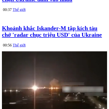
00:37
Thế giới
Khoảnh khắc Iskander-M tập kích tàu
chở 'radar chục triệu USD' của Ukraine
00:56
Thế giới