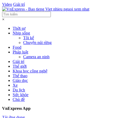
Video
Giải trí
×
Thời sự
Nhịp sống
Tôi kể
Chuyện núi rừng
Food
Pháp luật
Camera an ninh
Giải trí
Thế giới
Khoa học công nghệ
Thể thao
Giáo dục
Xe
Du lịch
Sức khỏe
Chủ đề
VnExpress App
Tải ứng dụng