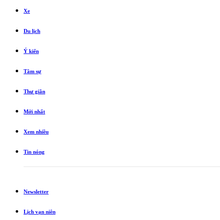
Xe
Du lịch
Ý kiến
Tâm sự
Thư giãn
Mới nhất
Xem nhiều
Tin nóng
Newsletter
Lịch vạn niên