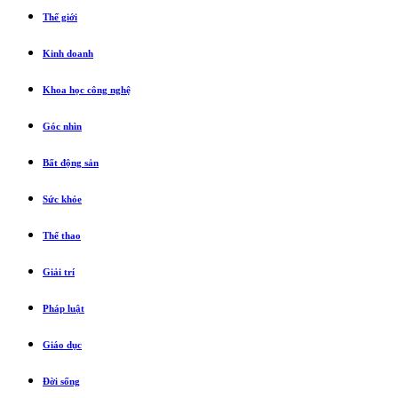
Thế giới
Kinh doanh
Khoa học công nghệ
Góc nhìn
Bất động sản
Sức khỏe
Thể thao
Giải trí
Pháp luật
Giáo dục
Đời sống