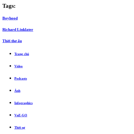
Tags:
Boyhood
Richard Linklater
Thời thơ ấu
Trang chủ
Video
Podcasts
Ảnh
Infographics
VnE-GO
Thời sự