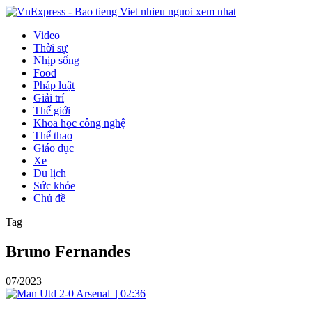
Video
Thời sự
Nhịp sống
Food
Pháp luật
Giải trí
Thế giới
Khoa học công nghệ
Thể thao
Giáo dục
Xe
Du lịch
Sức khỏe
Chủ đề
Tag
Bruno Fernandes
07/2023
|
02:36