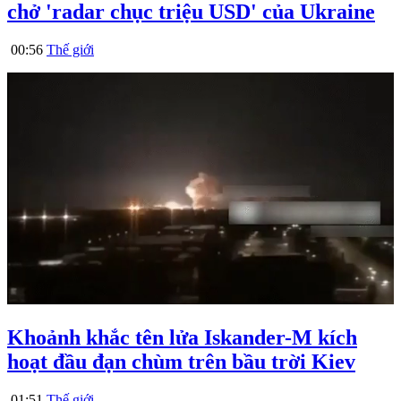
chở 'radar chục triệu USD' của Ukraine
00:56
Thế giới
Khoảnh khắc tên lửa Iskander-M kích
hoạt đầu đạn chùm trên bầu trời Kiev
01:51
Thế giới