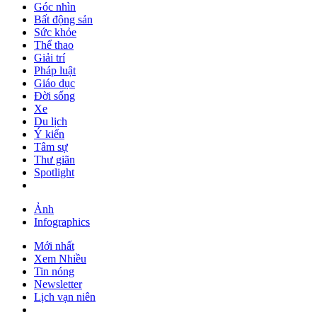
Góc nhìn
Bất động sản
Sức khỏe
Thể thao
Giải trí
Pháp luật
Giáo dục
Đời sống
Xe
Du lịch
Ý kiến
Tâm sự
Thư giãn
Spotlight
Ảnh
Infographics
Mới nhất
Xem Nhiều
Tin nóng
Newsletter
Lịch vạn niên