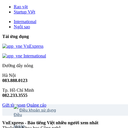
Rao vặt
Startup Việt
International
Ngôi sao
Tải ứng dụng
VnExpress
International
Đường dây nóng
Hà Nội
083.888.0123
Tp. Hồ Chí Minh
082.233.3555
Gửi tòa soạn
Quảng cáo
Điều khoản sử dụng
VnExpress - Báo tiếng Việt nhiều người xem nhất
Thuộc Bộ Khoa học Công nghệ