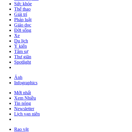
Sức khỏe
Thể thao
Giải trí
Pháp luật
Giáo dục
Đời sống
Xe
Du lịch
Ý kiến
Tâm sự
Thư giãn
Spotlight
Ảnh
Infographics
Mới nhất
Xem Nhiều
Tin nóng
Newsletter
Lịch vạn niên
Rao vặt