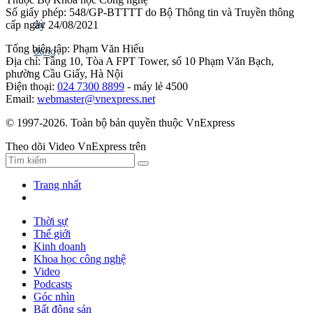
Số giấy phép: 548/GP-BTTTT do Bộ Thông tin và Truyền thông
cấp ngày 24/08/2021
Tổng biên tập: Phạm Văn Hiếu
Địa chỉ: Tầng 10, Tòa A FPT Tower, số 10 Phạm Văn Bạch,
phường Cầu Giấy, Hà Nội
Điện thoại:
024 7300 8899
- máy lẻ 4500
Email:
webmaster@vnexpress.net
© 1997-2026. Toàn bộ bản quyền thuộc VnExpress
Theo dõi Video VnExpress trên
Trang nhất
Thời sự
Thế giới
Kinh doanh
Khoa học công nghệ
Video
Podcasts
Góc nhìn
Bất động sản