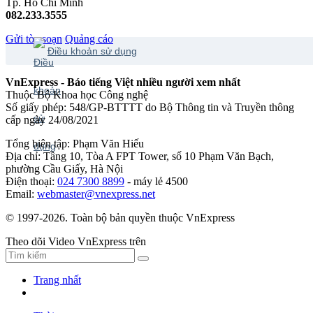
Tp. Hồ Chí Minh
082.233.3555
Gửi tòa soạn
Quảng cáo
Điều khoản sử dụng
VnExpress - Báo tiếng Việt nhiều người xem nhất
Thuộc Bộ Khoa học Công nghệ
Số giấy phép: 548/GP-BTTTT do Bộ Thông tin và Truyền thông
cấp ngày 24/08/2021
Tổng biên tập: Phạm Văn Hiếu
Địa chỉ: Tầng 10, Tòa A FPT Tower, số 10 Phạm Văn Bạch,
phường Cầu Giấy, Hà Nội
Điện thoại:
024 7300 8899
- máy lẻ 4500
Email:
webmaster@vnexpress.net
© 1997-2026. Toàn bộ bản quyền thuộc VnExpress
Theo dõi Video VnExpress trên
Trang nhất