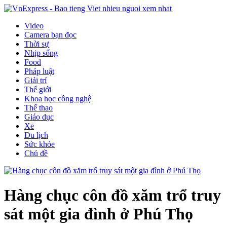
Video
Camera bạn đọc
Thời sự
Nhịp sống
Food
Pháp luật
Giải trí
Thế giới
Khoa học công nghệ
Thể thao
Giáo dục
Xe
Du lịch
Sức khỏe
Chủ đề
Hàng chục côn đồ xăm trổ truy
sát một gia đình ở Phú Thọ