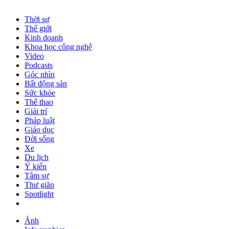
Thời sự
Thế giới
Kinh doanh
Khoa học công nghệ
Video
Podcasts
Góc nhìn
Bất động sản
Sức khỏe
Thể thao
Giải trí
Pháp luật
Giáo dục
Đời sống
Xe
Du lịch
Ý kiến
Tâm sự
Thư giãn
Spotlight
Ảnh