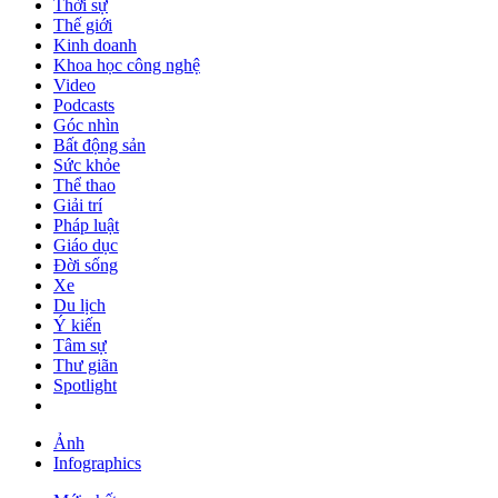
Thời sự
Thế giới
Kinh doanh
Khoa học công nghệ
Video
Podcasts
Góc nhìn
Bất động sản
Sức khỏe
Thể thao
Giải trí
Pháp luật
Giáo dục
Đời sống
Xe
Du lịch
Ý kiến
Tâm sự
Thư giãn
Spotlight
Ảnh
Infographics