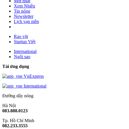
Mới nhất
Xem Nhiều
Tin nóng
Newsletter
Lịch vạn niên
Rao vặt
Startup Việt
International
Ngôi sao
Tải ứng dụng
VnExpress
International
Đường dây nóng
Hà Nội
083.888.0123
Tp. Hồ Chí Minh
082.233.3555