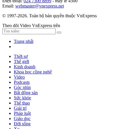
Điện thoại:
024 7300 8899
- máy lẻ 4500
Email:
webmaster@vnexpress.net
© 1997-2026. Toàn bộ bản quyền thuộc VnExpress
Theo dõi Video VnExpress trên
Trang nhất
Thời sự
Thế giới
Kinh doanh
Khoa học công nghệ
Video
Podcasts
Góc nhìn
Bất động sản
Sức khỏe
Thể thao
Giải trí
Pháp luật
Giáo dục
Đời sống
Xe