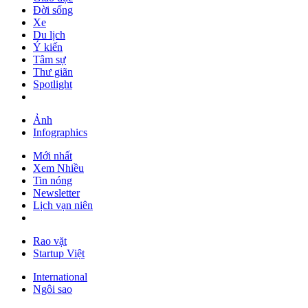
Đời sống
Xe
Du lịch
Ý kiến
Tâm sự
Thư giãn
Spotlight
Ảnh
Infographics
Mới nhất
Xem Nhiều
Tin nóng
Newsletter
Lịch vạn niên
Rao vặt
Startup Việt
International
Ngôi sao