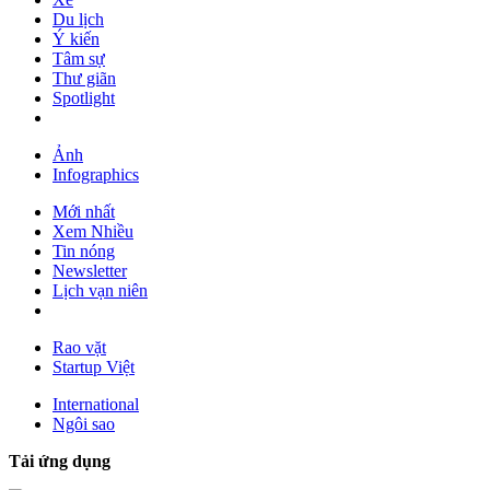
Du lịch
Ý kiến
Tâm sự
Thư giãn
Spotlight
Ảnh
Infographics
Mới nhất
Xem Nhiều
Tin nóng
Newsletter
Lịch vạn niên
Rao vặt
Startup Việt
International
Ngôi sao
Tải ứng dụng