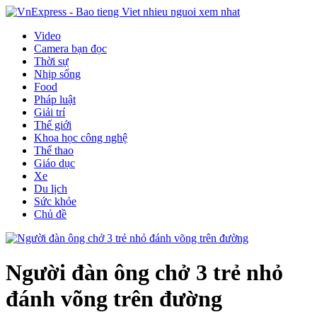
Video
Camera bạn đọc
Thời sự
Nhịp sống
Food
Pháp luật
Giải trí
Thế giới
Khoa học công nghệ
Thể thao
Giáo dục
Xe
Du lịch
Sức khỏe
Chủ đề
Người đàn ông chở 3 trẻ nhỏ
đánh võng trên đường