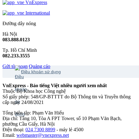
VnExpress
International
Đường dây nóng
Hà Nội
083.888.0123
Tp. Hồ Chí Minh
082.233.3555
Gửi tòa soạn
Quảng cáo
Điều khoản sử dụng
VnExpress - Báo tiếng Việt nhiều người xem nhất
Thuộc Bộ Khoa học Công nghệ
Số giấy phép: 548/GP-BTTTT do Bộ Thông tin và Truyền thông
cấp ngày 24/08/2021
Tổng biên tập: Phạm Văn Hiếu
Địa chỉ: Tầng 10, Tòa A FPT Tower, số 10 Phạm Văn Bạch,
phường Cầu Giấy, Hà Nội
Điện thoại:
024 7300 8899
- máy lẻ 4500
Email:
webmaster@vnexpress.net