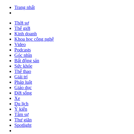
Trang nhất
Thời sự
Thế giới
Kinh doanh
Khoa học công nghệ
Video
Podcasts
Góc nhìn
Bất động sản
Sức khỏe
Thể thao
Giải trí
Pháp luật
Giáo dục
Đời sống
Xe
Du lịch
Ý kiến
Tâm sự
Thư giãn
Spotlight