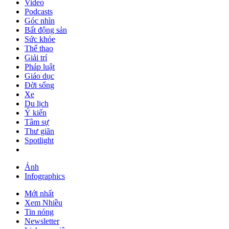
Video
Podcasts
Góc nhìn
Bất động sản
Sức khỏe
Thể thao
Giải trí
Pháp luật
Giáo dục
Đời sống
Xe
Du lịch
Ý kiến
Tâm sự
Thư giãn
Spotlight
Ảnh
Infographics
Mới nhất
Xem Nhiều
Tin nóng
Newsletter