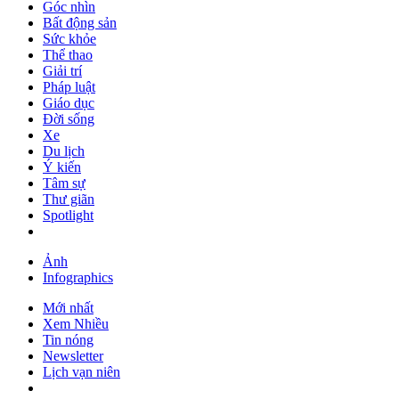
Góc nhìn
Bất động sản
Sức khỏe
Thể thao
Giải trí
Pháp luật
Giáo dục
Đời sống
Xe
Du lịch
Ý kiến
Tâm sự
Thư giãn
Spotlight
Ảnh
Infographics
Mới nhất
Xem Nhiều
Tin nóng
Newsletter
Lịch vạn niên