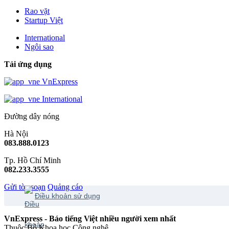
Rao vặt
Startup Việt
International
Ngôi sao
Tải ứng dụng
VnExpress
International
Đường dây nóng
Hà Nội
083.888.0123
Tp. Hồ Chí Minh
082.233.3555
Gửi tòa soạn
Quảng cáo
Điều khoản sử dụng
VnExpress - Báo tiếng Việt nhiều người xem nhất
Thuộc Bộ Khoa học Công nghệ