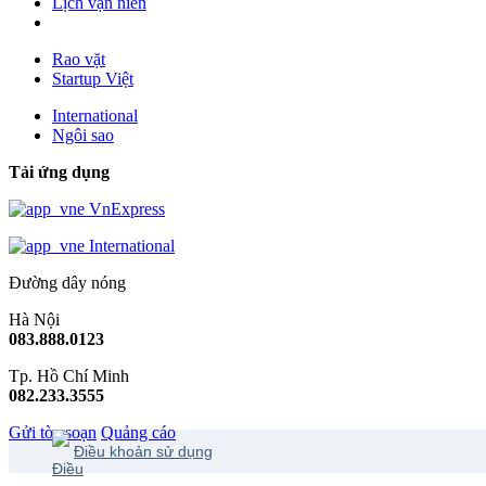
Lịch vạn niên
Rao vặt
Startup Việt
International
Ngôi sao
Tải ứng dụng
VnExpress
International
Đường dây nóng
Hà Nội
083.888.0123
Tp. Hồ Chí Minh
082.233.3555
Gửi tòa soạn
Quảng cáo
Điều khoản sử dụng