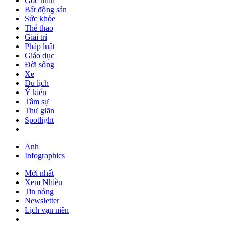
Góc nhìn
Bất động sản
Sức khỏe
Thể thao
Giải trí
Pháp luật
Giáo dục
Đời sống
Xe
Du lịch
Ý kiến
Tâm sự
Thư giãn
Spotlight
Ảnh
Infographics
Mới nhất
Xem Nhiều
Tin nóng
Newsletter
Lịch vạn niên