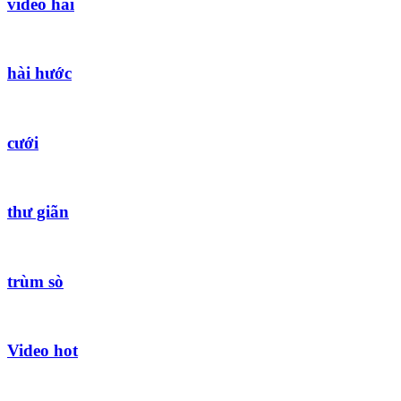
video hài
hài hước
cưới
thư giãn
trùm sò
Video hot