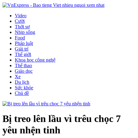
Video
Cười
Thời sự
Nhịp sống
Food
Pháp luật
Giải trí
Thế giới
Khoa học công nghệ
Thể thao
Giáo dục
Xe
Du lịch
Sức khỏe
Chủ đề
Bị treo lên lầu vì trêu chọc 7
yêu nhện tinh