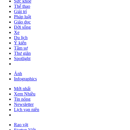
Sức khỏe
Thể thao
Giải trí
Pháp luật
Giáo dục
Đời sống
Xe
Du lịch
Ý kiến
Tâm sự
Thư giãn
Spotlight
Ảnh
Infographics
Mới nhất
Xem Nhiều
Tin nóng
Newsletter
Lịch vạn niên
Rao vặt
Startup Việt