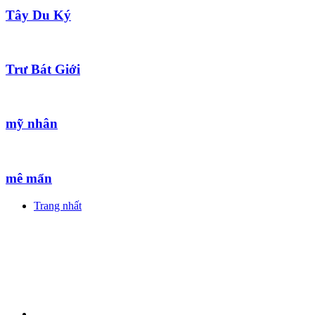
Tây Du Ký
Trư Bát Giới
mỹ nhân
mê mẩn
Trang nhất