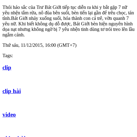
Thói háo sắc của Trư Bát Giới tiếp tục diễn ra khi y bắt gặp 7 nữ
yêu nhện tắm rửa, nô đùa bên suối, bèn tiến lại gần để trêu chọc, tán
tỉnh.Bát Giới nhảy xuống suối, hóa thành con cá trê, vờn quanh 7
yêu nữ. Khi biết không dụ dỗ được, Bát Giới bèn hiện nguyên hình
dọa nạt nhưng không ngờ bị 7 yêu nhện tinh dùng tơ trói treo lên lầu
ngắm cảnh.
Thứ sáu, 11/12/2015, 16:00 (GMT+7)
Tags:
clip
clip hài
video