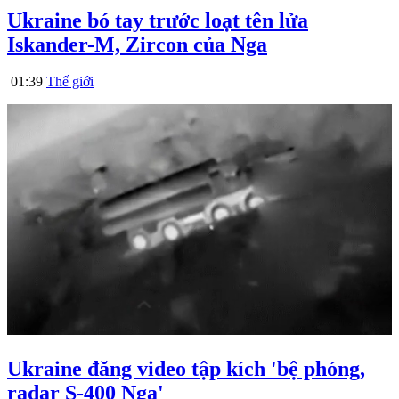
Ukraine bó tay trước loạt tên lửa
Iskander-M, Zircon của Nga
01:39
Thế giới
Ukraine đăng video tập kích 'bệ phóng,
radar S-400 Nga'