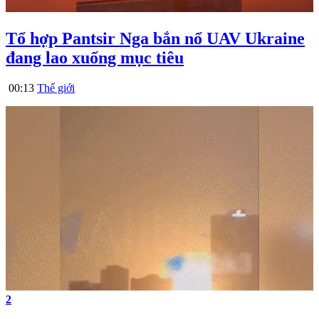
Tổ hợp Pantsir Nga bắn nổ UAV Ukraine
đang lao xuống mục tiêu
00:13
Thế giới
2