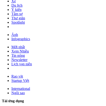
Xe
Du lịch
Ý kiến
Tâm sự
Thư giãn
Spotlight
Ảnh
Infographics
Mới nhất
Xem Nhiều
Tin nóng
Newsletter
Lịch vạn niên
Rao vặt
Startup Việt
International
Ngôi sao
Tải ứng dụng