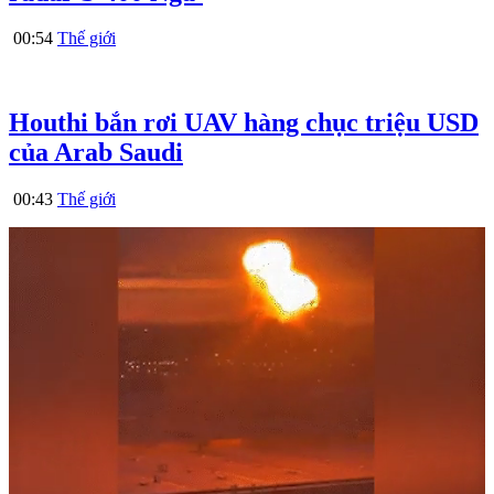
00:54
Thế giới
Houthi bắn rơi UAV hàng chục triệu USD
của Arab Saudi
00:43
Thế giới