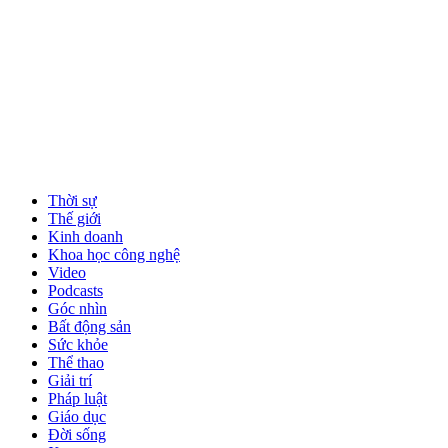
Thời sự
Thế giới
Kinh doanh
Khoa học công nghệ
Video
Podcasts
Góc nhìn
Bất động sản
Sức khỏe
Thể thao
Giải trí
Pháp luật
Giáo dục
Đời sống