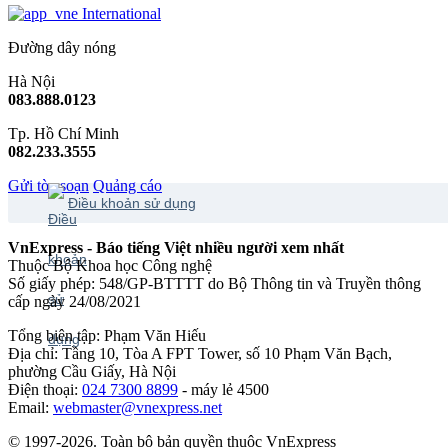
International
Đường dây nóng
Hà Nội
083.888.0123
Tp. Hồ Chí Minh
082.233.3555
Gửi tòa soạn
Quảng cáo
Điều khoản sử dụng
VnExpress - Báo tiếng Việt nhiều người xem nhất
Thuộc Bộ Khoa học Công nghệ
Số giấy phép: 548/GP-BTTTT do Bộ Thông tin và Truyền thông
cấp ngày 24/08/2021
Tổng biên tập: Phạm Văn Hiếu
Địa chỉ: Tầng 10, Tòa A FPT Tower, số 10 Phạm Văn Bạch,
phường Cầu Giấy, Hà Nội
Điện thoại:
024 7300 8899
- máy lẻ 4500
Email:
webmaster@vnexpress.net
© 1997-2026. Toàn bộ bản quyền thuộc VnExpress