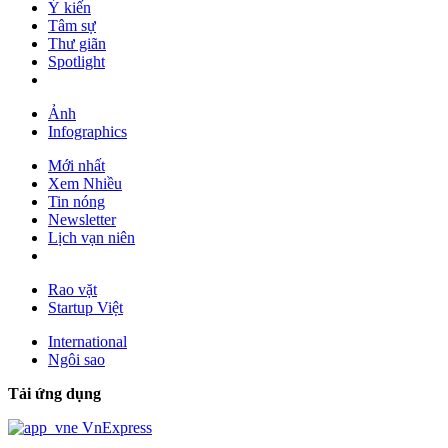
Ý kiến
Tâm sự
Thư giãn
Spotlight
Ảnh
Infographics
Mới nhất
Xem Nhiều
Tin nóng
Newsletter
Lịch vạn niên
Rao vặt
Startup Việt
International
Ngôi sao
Tải ứng dụng
VnExpress