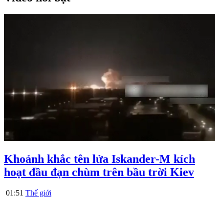
Khoảnh khắc tên lửa Iskander-M kích
hoạt đầu đạn chùm trên bầu trời Kiev
01:51
Thế giới