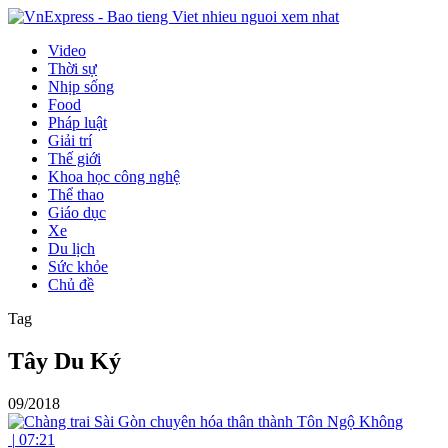
Video
Thời sự
Nhịp sống
Food
Pháp luật
Giải trí
Thế giới
Khoa học công nghệ
Thể thao
Giáo dục
Xe
Du lịch
Sức khỏe
Chủ đề
Tag
Tây Du Ký
09/2018
|
07:21