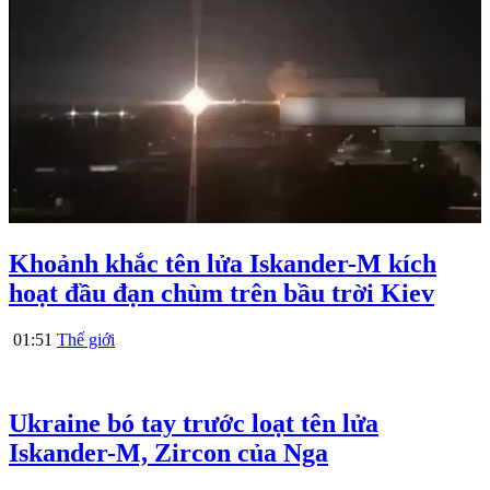
Khoảnh khắc tên lửa Iskander-M kích
hoạt đầu đạn chùm trên bầu trời Kiev
01:51
Thế giới
Ukraine bó tay trước loạt tên lửa
Iskander-M, Zircon của Nga