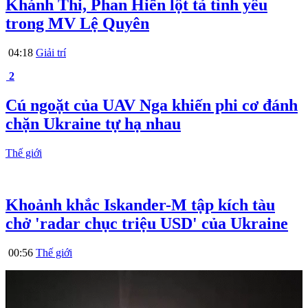
Khánh Thi, Phan Hiển lột tả tình yêu
trong MV Lệ Quyên
04:18
Giải trí
2
Cú ngoặt của UAV Nga khiến phi cơ đánh
chặn Ukraine tự hạ nhau
Thế giới
Khoảnh khắc Iskander-M tập kích tàu
chở 'radar chục triệu USD' của Ukraine
00:56
Thế giới