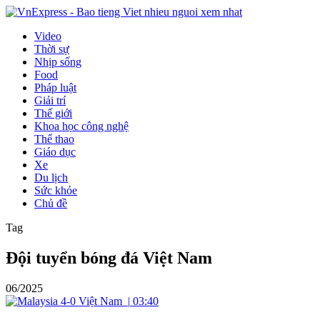
Video
Thời sự
Nhịp sống
Food
Pháp luật
Giải trí
Thế giới
Khoa học công nghệ
Thể thao
Giáo dục
Xe
Du lịch
Sức khỏe
Chủ đề
Tag
Đội tuyển bóng đá Việt Nam
06/2025
|
03:40