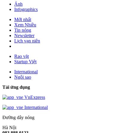
Ảnh
Infographics
Mới nhất
Xem Nhiều
Tin nóng
Newsletter
Lịch vạn niên
Rao vặt
Startup Việt
International
Ngôi sao
Tải ứng dụng
VnExpress
International
Đường dây nóng
Hà Nội
083.888.0123