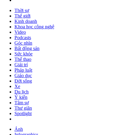
Thời sự
Thế giới
Kinh doanh
Khoa học công nghệ
Video
Podcasts
Góc nhìn
Bất động sản
Sức khỏe
Thể thao
Giải trí
Pháp luật
Giáo dục
Đời sống
Xe
Du lịch
Ý kiến
Tâm sự
Thư giãn
Spotlight
Ảnh
Infographics