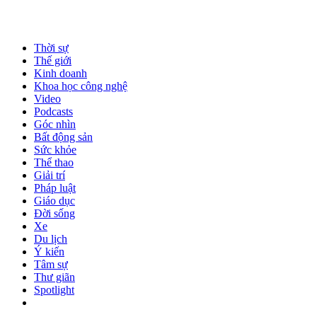
Thời sự
Thế giới
Kinh doanh
Khoa học công nghệ
Video
Podcasts
Góc nhìn
Bất động sản
Sức khỏe
Thể thao
Giải trí
Pháp luật
Giáo dục
Đời sống
Xe
Du lịch
Ý kiến
Tâm sự
Thư giãn
Spotlight