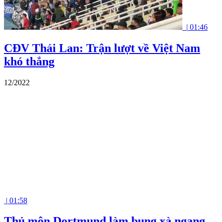
|
01:46
CĐV Thái Lan: Trận lượt về Việt Nam
khó thắng
12/2022
|
01:58
Thủ môn Dortmund làm bung xà ngang