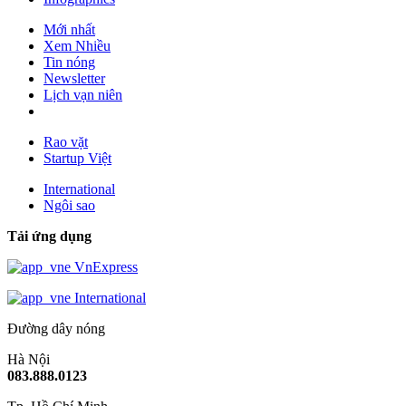
Mới nhất
Xem Nhiều
Tin nóng
Newsletter
Lịch vạn niên
Rao vặt
Startup Việt
International
Ngôi sao
Tải ứng dụng
VnExpress
International
Đường dây nóng
Hà Nội
083.888.0123