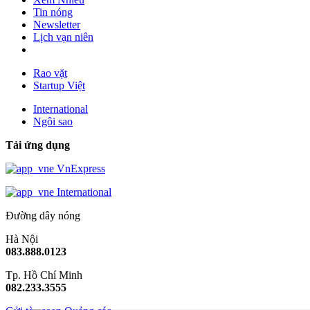
Tin nóng
Newsletter
Lịch vạn niên
Rao vặt
Startup Việt
International
Ngôi sao
Tải ứng dụng
VnExpress
International
Đường dây nóng
Hà Nội
083.888.0123
Tp. Hồ Chí Minh
082.233.3555