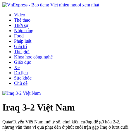
Video
Thể thao
Thời sự
Nhịp sống
Food
Pháp luật
Giải trí
Thế giới
Khoa học công nghệ
Giáo dục
Xe
Du lịch
Sức khỏe
Chủ đề
Iraq 3-2 Việt Nam
Qatar
Tuyển Việt Nam mở tỷ số, chơi kiên cường để gỡ hòa 2-2,
nhưng vẫn thua vì quả phạt đền ở phút cuối trận gặp Iraq ở lượt cuối