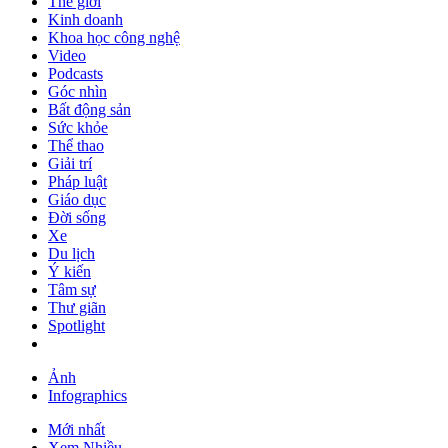
Thế giới
Kinh doanh
Khoa học công nghệ
Video
Podcasts
Góc nhìn
Bất động sản
Sức khỏe
Thể thao
Giải trí
Pháp luật
Giáo dục
Đời sống
Xe
Du lịch
Ý kiến
Tâm sự
Thư giãn
Spotlight
Ảnh
Infographics
Mới nhất
Xem Nhiều