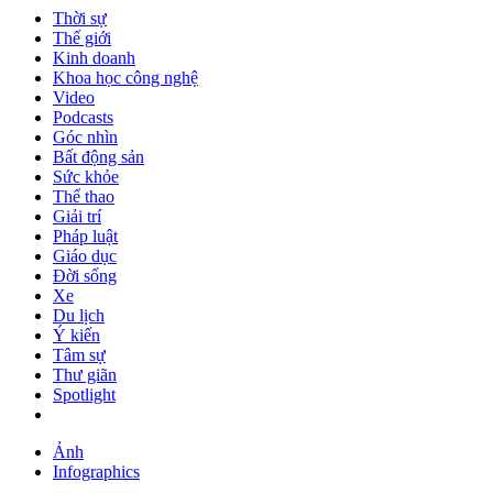
Thời sự
Thế giới
Kinh doanh
Khoa học công nghệ
Video
Podcasts
Góc nhìn
Bất động sản
Sức khỏe
Thể thao
Giải trí
Pháp luật
Giáo dục
Đời sống
Xe
Du lịch
Ý kiến
Tâm sự
Thư giãn
Spotlight
Ảnh
Infographics