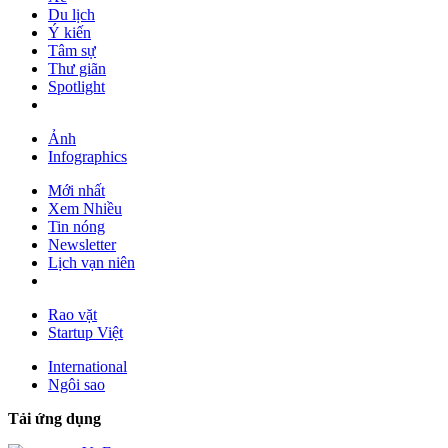
Du lịch
Ý kiến
Tâm sự
Thư giãn
Spotlight
Ảnh
Infographics
Mới nhất
Xem Nhiều
Tin nóng
Newsletter
Lịch vạn niên
Rao vặt
Startup Việt
International
Ngôi sao
Tải ứng dụng