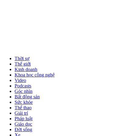
Thời sự
Thế giới
Kinh doanh
Khoa học công nghệ
Video
Podcasts
Góc nhìn
Bất động sản
Sức khỏe
Thể thao
Giải trí
Pháp luật
Giáo dục
Đời sống
Xe