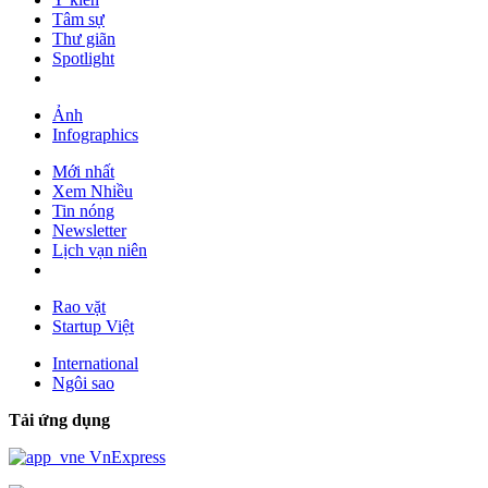
Tâm sự
Thư giãn
Spotlight
Ảnh
Infographics
Mới nhất
Xem Nhiều
Tin nóng
Newsletter
Lịch vạn niên
Rao vặt
Startup Việt
International
Ngôi sao
Tải ứng dụng
VnExpress