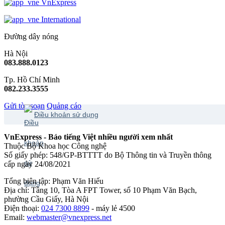
VnExpress
International
Đường dây nóng
Hà Nội
083.888.0123
Tp. Hồ Chí Minh
082.233.3555
Gửi tòa soạn
Quảng cáo
Điều khoản sử dụng
VnExpress - Báo tiếng Việt nhiều người xem nhất
Thuộc Bộ Khoa học Công nghệ
Số giấy phép: 548/GP-BTTTT do Bộ Thông tin và Truyền thông
cấp ngày 24/08/2021
Tổng biên tập: Phạm Văn Hiếu
Địa chỉ: Tầng 10, Tòa A FPT Tower, số 10 Phạm Văn Bạch,
phường Cầu Giấy, Hà Nội
Điện thoại:
024 7300 8899
- máy lẻ 4500
Email:
webmaster@vnexpress.net