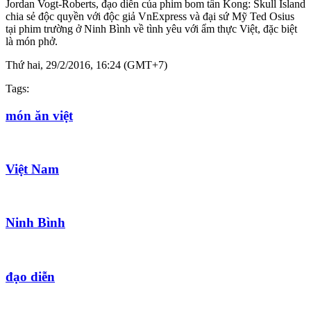
Jordan Vogt-Roberts, đạo diễn của phim bom tấn Kong: Skull Island
chia sẻ độc quyền với độc giả VnExpress và đại sứ Mỹ Ted Osius
tại phim trường ở Ninh Bình về tình yêu với ẩm thực Việt, đặc biệt
là món phở.
Thứ hai, 29/2/2016, 16:24 (GMT+7)
Tags:
món ăn việt
Việt Nam
Ninh Bình
đạo diễn