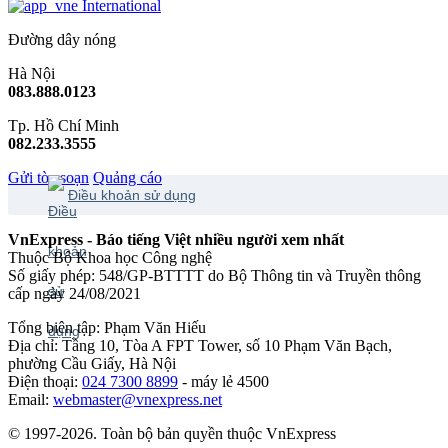
International
Đường dây nóng
Hà Nội
083.888.0123
Tp. Hồ Chí Minh
082.233.3555
Gửi tòa soạn
Quảng cáo
Điều khoản sử dụng
VnExpress - Báo tiếng Việt nhiều người xem nhất
Thuộc Bộ Khoa học Công nghệ
Số giấy phép: 548/GP-BTTTT do Bộ Thông tin và Truyền thông
cấp ngày 24/08/2021
Tổng biên tập: Phạm Văn Hiếu
Địa chỉ: Tầng 10, Tòa A FPT Tower, số 10 Phạm Văn Bạch,
phường Cầu Giấy, Hà Nội
Điện thoại:
024 7300 8899
- máy lẻ 4500
Email:
webmaster@vnexpress.net
© 1997-2026. Toàn bộ bản quyền thuộc VnExpress