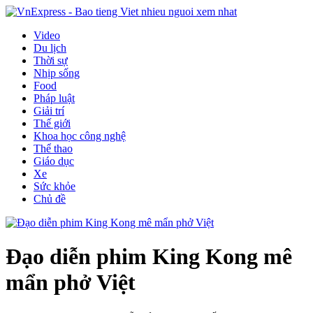
Video
Du lịch
Thời sự
Nhịp sống
Food
Pháp luật
Giải trí
Thế giới
Khoa học công nghệ
Thể thao
Giáo dục
Xe
Sức khỏe
Chủ đề
Đạo diễn phim King Kong mê
mẩn phở Việt