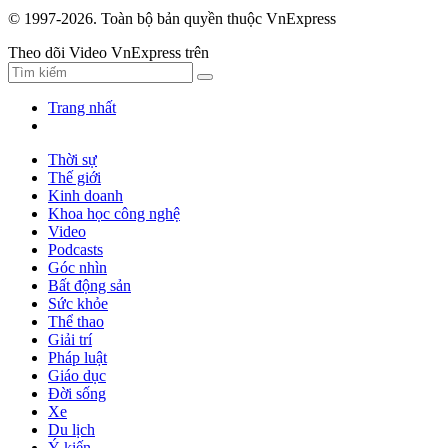
© 1997-2026. Toàn bộ bản quyền thuộc VnExpress
Theo dõi Video VnExpress trên
Trang nhất
Thời sự
Thế giới
Kinh doanh
Khoa học công nghệ
Video
Podcasts
Góc nhìn
Bất động sản
Sức khỏe
Thể thao
Giải trí
Pháp luật
Giáo dục
Đời sống
Xe
Du lịch
Ý kiến