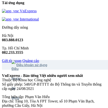
Tải ứng dụng
VnExpress
International
Đường dây nóng
Hà Nội
083.888.0123
Tp. Hồ Chí Minh
082.233.3555
Gửi tòa soạn
Quảng cáo
Điều khoản sử dụng
VnExpress - Báo tiếng Việt nhiều người xem nhất
Thuộc Bộ Khoa học Công nghệ
Số giấy phép: 548/GP-BTTTT do Bộ Thông tin và Truyền thông
cấp ngày 24/08/2021
Tổng biên tập: Phạm Văn Hiếu
Địa chỉ: Tầng 10, Tòa A FPT Tower, số 10 Phạm Văn Bạch,
phường Cầu Giấy, Hà Nội