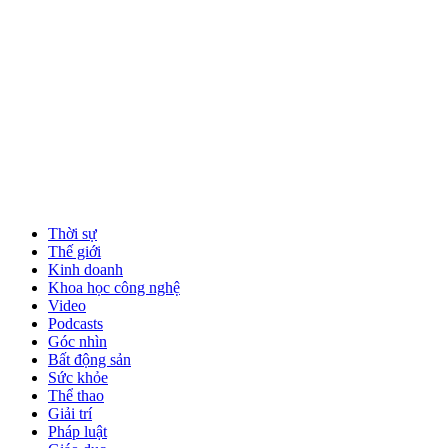
Thời sự
Thế giới
Kinh doanh
Khoa học công nghệ
Video
Podcasts
Góc nhìn
Bất động sản
Sức khỏe
Thể thao
Giải trí
Pháp luật