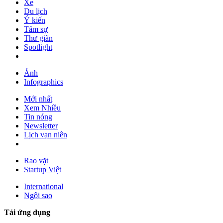
Xe
Du lịch
Ý kiến
Tâm sự
Thư giãn
Spotlight
Ảnh
Infographics
Mới nhất
Xem Nhiều
Tin nóng
Newsletter
Lịch vạn niên
Rao vặt
Startup Việt
International
Ngôi sao
Tải ứng dụng