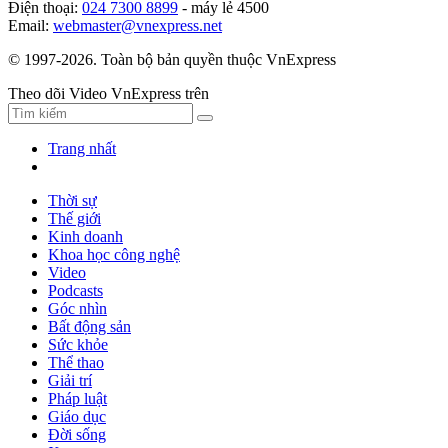
Điện thoại:
024 7300 8899
- máy lẻ 4500
Email:
webmaster@vnexpress.net
© 1997-2026. Toàn bộ bản quyền thuộc VnExpress
Theo dõi Video VnExpress trên
Trang nhất
Thời sự
Thế giới
Kinh doanh
Khoa học công nghệ
Video
Podcasts
Góc nhìn
Bất động sản
Sức khỏe
Thể thao
Giải trí
Pháp luật
Giáo dục
Đời sống