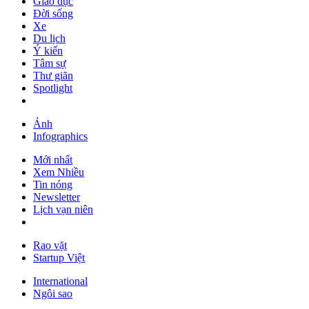
Giáo dục
Đời sống
Xe
Du lịch
Ý kiến
Tâm sự
Thư giãn
Spotlight
Ảnh
Infographics
Mới nhất
Xem Nhiều
Tin nóng
Newsletter
Lịch vạn niên
Rao vặt
Startup Việt
International
Ngôi sao