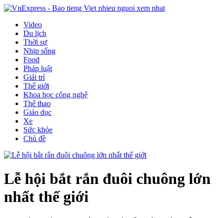
Video
Du lịch
Thời sự
Nhịp sống
Food
Pháp luật
Giải trí
Thế giới
Khoa học công nghệ
Thể thao
Giáo dục
Xe
Sức khỏe
Chủ đề
Lễ hội bắt rắn đuôi chuông lớn
nhất thế giới