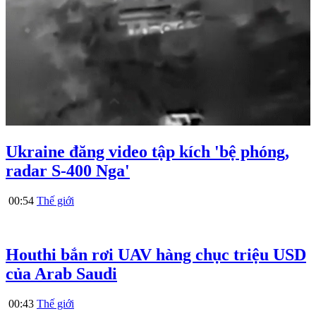
Ukraine đăng video tập kích 'bệ phóng,
radar S-400 Nga'
00:54
Thế giới
Houthi bắn rơi UAV hàng chục triệu USD
của Arab Saudi
00:43
Thế giới