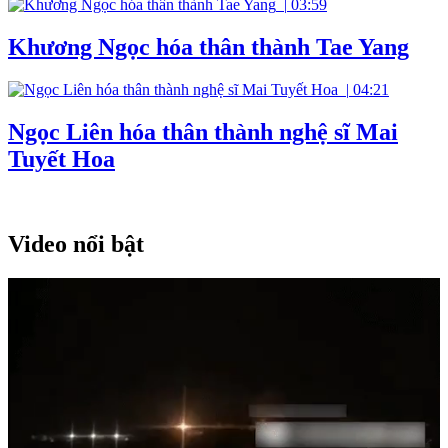
|
03:59
Khương Ngọc hóa thân thành Tae Yang
|
04:21
Ngọc Liên hóa thân thành nghệ sĩ Mai
Tuyết Hoa
Video nổi bật