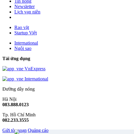
Tin nóng
Newsletter
Lịch vạn niên
Rao vặt
Startup Việt
International
Ngôi sao
Tải ứng dụng
VnExpress
International
Đường dây nóng
Hà Nội
083.888.0123
Tp. Hồ Chí Minh
082.233.3555
Gửi tòa soạn
Quảng cáo