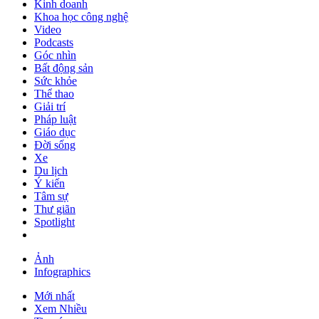
Kinh doanh
Khoa học công nghệ
Video
Podcasts
Góc nhìn
Bất động sản
Sức khỏe
Thể thao
Giải trí
Pháp luật
Giáo dục
Đời sống
Xe
Du lịch
Ý kiến
Tâm sự
Thư giãn
Spotlight
Ảnh
Infographics
Mới nhất
Xem Nhiều