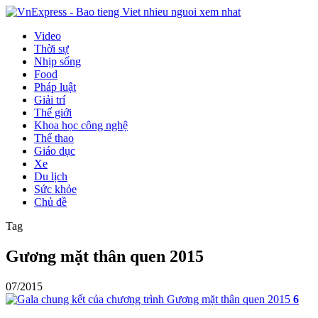
Video
Thời sự
Nhịp sống
Food
Pháp luật
Giải trí
Thế giới
Khoa học công nghệ
Thể thao
Giáo dục
Xe
Du lịch
Sức khỏe
Chủ đề
Tag
Gương mặt thân quen 2015
07/2015
6