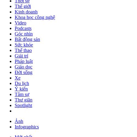
Thời sự
Thế giới
Kinh doanh
Khoa học công nghệ
Video
Podcasts
Góc nhìn
Bất động sản
Sức khỏe
Thể thao
Giải trí
Pháp luật
Giáo dục
Đời sống
Xe
Du lịch
Ý kiến
Tâm sự
Thư giãn
Spotlight
Ảnh
Infographics