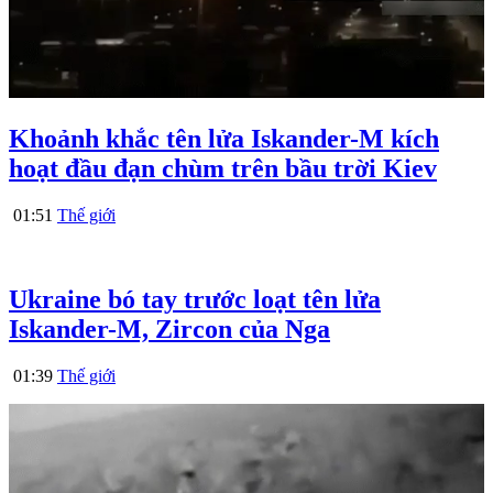
Khoảnh khắc tên lửa Iskander-M kích
hoạt đầu đạn chùm trên bầu trời Kiev
01:51
Thế giới
Ukraine bó tay trước loạt tên lửa
Iskander-M, Zircon của Nga
01:39
Thế giới