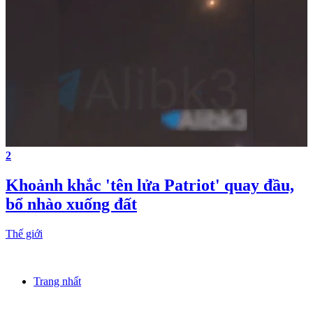
2
Khoảnh khắc 'tên lửa Patriot' quay đầu,
bổ nhào xuống đất
Thế giới
Trang nhất