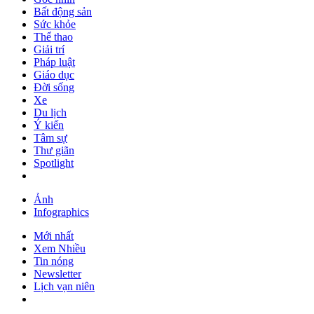
Bất động sản
Sức khỏe
Thể thao
Giải trí
Pháp luật
Giáo dục
Đời sống
Xe
Du lịch
Ý kiến
Tâm sự
Thư giãn
Spotlight
Ảnh
Infographics
Mới nhất
Xem Nhiều
Tin nóng
Newsletter
Lịch vạn niên