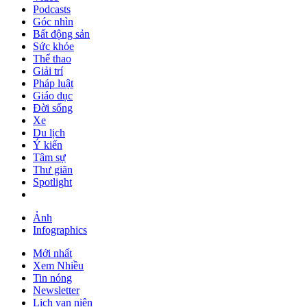
Podcasts
Góc nhìn
Bất động sản
Sức khỏe
Thể thao
Giải trí
Pháp luật
Giáo dục
Đời sống
Xe
Du lịch
Ý kiến
Tâm sự
Thư giãn
Spotlight
Ảnh
Infographics
Mới nhất
Xem Nhiều
Tin nóng
Newsletter
Lịch vạn niên