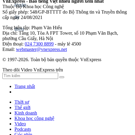
VnExpress - Báo tiếng Việt nhiều người xem nhất
Thuộc Bộ Khoa học Công nghệ
Số giấy phép: 548/GP-BTTTT do Bộ Thông tin và Truyền thông
cấp ngày 24/08/2021
Tổng biên tập: Phạm Văn Hiếu
Địa chỉ: Tầng 10, Tòa A FPT Tower, số 10 Phạm Văn Bạch,
phường Cầu Giấy, Hà Nội
Điện thoại:
024 7300 8899
- máy lẻ 4500
Email:
webmaster@vnexpress.net
© 1997-2026. Toàn bộ bản quyền thuộc VnExpress
Theo dõi Video VnExpress trên
Trang nhất
Thời sự
Thế giới
Kinh doanh
Khoa học công nghệ
Video
Podcasts
Góc nhìn