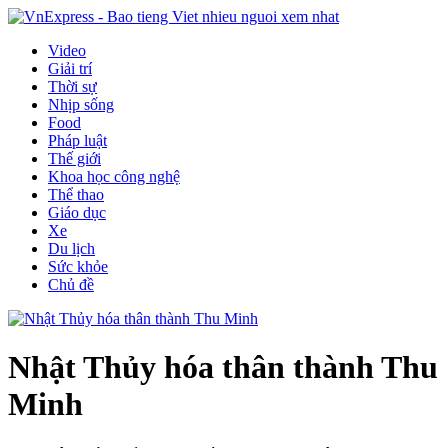
Video
Giải trí
Thời sự
Nhịp sống
Food
Pháp luật
Thế giới
Khoa học công nghệ
Thể thao
Giáo dục
Xe
Du lịch
Sức khỏe
Chủ đề
Nhật Thủy hóa thân thành Thu
Minh