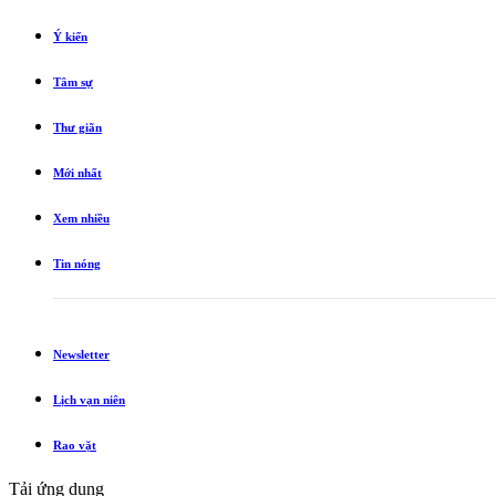
Ý kiến
Tâm sự
Thư giãn
Mới nhất
Xem nhiều
Tin nóng
Newsletter
Lịch vạn niên
Rao vặt
Tải ứng dụng