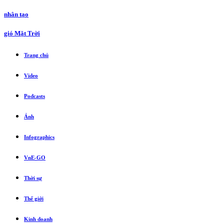
nhân tạo
gió Mặt Trời
Trang chủ
Video
Podcasts
Ảnh
Infographics
VnE-GO
Thời sự
Thế giới
Kinh doanh