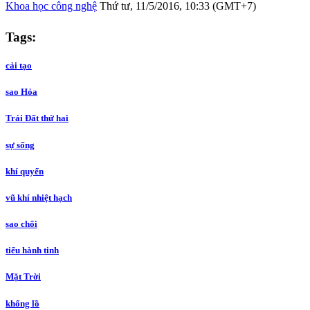
Khoa học công nghệ
Thứ tư, 11/5/2016, 10:33 (GMT+7)
Tags:
cải tạo
sao Hỏa
Trái Đất thứ hai
sự sống
khí quyển
vũ khí nhiệt hạch
sao chổi
tiểu hành tinh
Mặt Trời
khổng lồ