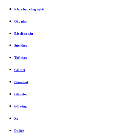
Khoa học công nghệ
Góc nhìn
Bất động sản
Sức khỏe
Thể thao
Giải trí
Pháp luật
Giáo dục
Đời sống
Xe
Du lịch