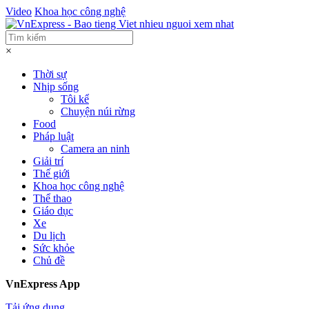
Video
Khoa học công nghệ
×
Thời sự
Nhịp sống
Tôi kể
Chuyện núi rừng
Food
Pháp luật
Camera an ninh
Giải trí
Thế giới
Khoa học công nghệ
Thể thao
Giáo dục
Xe
Du lịch
Sức khỏe
Chủ đề
VnExpress App
Tải ứng dụng