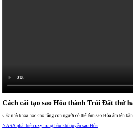
Cách cải tạo sao Hỏa thành Trái Đất thứ h
Các nhà khoa học cho rằng con người có thể làm sao Hỏa ấm lên bằng
NASA phát hiện oxy trong bầu khí quyển sao Hỏa