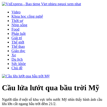
Video
Khoa học công nghệ
Thời sự
Nhịp sống
Food
Pháp luật
Giải trí
Thế giới
Thể thao
Giáo dục
Xe
Du lịch
Sức khỏe
Chủ đề
Cầu lửa lướt qua bầu trời Mỹ
Người dân ở một số khu vực trên nước Mỹ nhìn thấy hình ảnh cầu
lửa lớn cắt ngang bầu trời đêm 21/2.