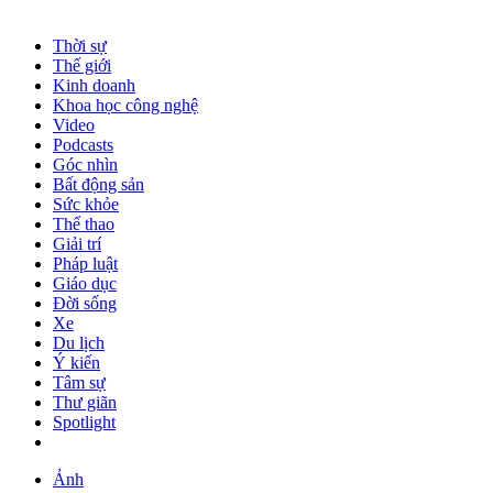
Thời sự
Thế giới
Kinh doanh
Khoa học công nghệ
Video
Podcasts
Góc nhìn
Bất động sản
Sức khỏe
Thể thao
Giải trí
Pháp luật
Giáo dục
Đời sống
Xe
Du lịch
Ý kiến
Tâm sự
Thư giãn
Spotlight
Ảnh