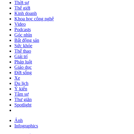
Thời sự
Thế giới
Kinh doanh
Khoa học công nghệ
Video
Podcasts
Góc nhìn
Bất động sản
Sức khỏe
Thể thao
Giải trí
Pháp luật
Giáo dục
Đời sống
Xe
Du lịch
Ý kiến
Tâm sự
Thư giãn
Spotlight
Ảnh
Infographics