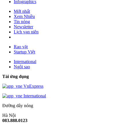
Infographics
Mới nhất
Xem Nhiều
Tin nóng
Newsletter
Lịch vạn niên
Rao vặt
Startup Việt
International
Ngôi sao
Tải ứng dụng
VnExpress
International
Đường dây nóng
Hà Nội
083.888.0123