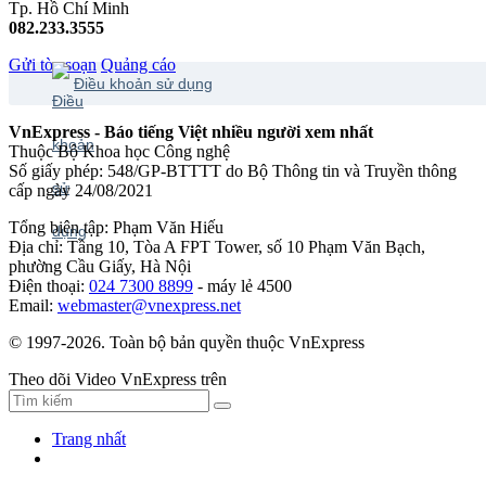
Tp. Hồ Chí Minh
082.233.3555
Gửi tòa soạn
Quảng cáo
Điều khoản sử dụng
VnExpress - Báo tiếng Việt nhiều người xem nhất
Thuộc Bộ Khoa học Công nghệ
Số giấy phép: 548/GP-BTTTT do Bộ Thông tin và Truyền thông
cấp ngày 24/08/2021
Tổng biên tập: Phạm Văn Hiếu
Địa chỉ: Tầng 10, Tòa A FPT Tower, số 10 Phạm Văn Bạch,
phường Cầu Giấy, Hà Nội
Điện thoại:
024 7300 8899
- máy lẻ 4500
Email:
webmaster@vnexpress.net
© 1997-2026. Toàn bộ bản quyền thuộc VnExpress
Theo dõi Video VnExpress trên
Trang nhất