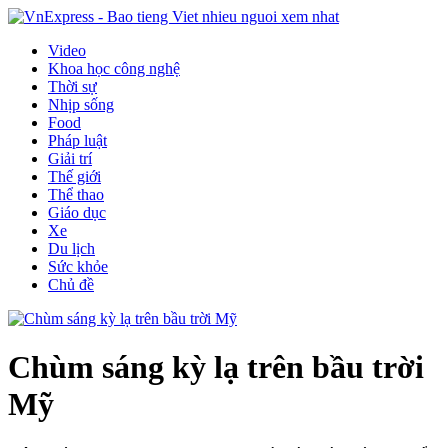
Video
Khoa học công nghệ
Thời sự
Nhịp sống
Food
Pháp luật
Giải trí
Thế giới
Thể thao
Giáo dục
Xe
Du lịch
Sức khỏe
Chủ đề
Chùm sáng kỳ lạ trên bầu trời
Mỹ