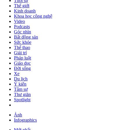
Thời sự
Thế giới
Kinh doanh
Khoa học công nghệ
Video
Podcasts
Góc nhìn
Bất động sản
Sức khỏe
Thể thao
Giải trí
Pháp luật
Giáo dục
Đời sống
Xe
Du lịch
Ý kiến
Tâm sự
Thư giãn
Spotlight
Ảnh
Infographics
Mới nhất