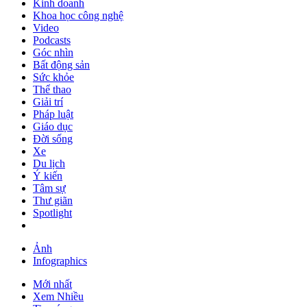
Kinh doanh
Khoa học công nghệ
Video
Podcasts
Góc nhìn
Bất động sản
Sức khỏe
Thể thao
Giải trí
Pháp luật
Giáo dục
Đời sống
Xe
Du lịch
Ý kiến
Tâm sự
Thư giãn
Spotlight
Ảnh
Infographics
Mới nhất
Xem Nhiều