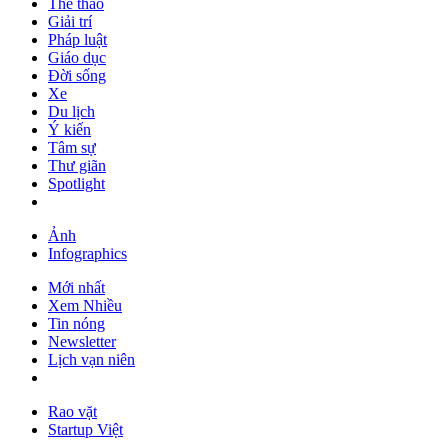
Thể thao
Giải trí
Pháp luật
Giáo dục
Đời sống
Xe
Du lịch
Ý kiến
Tâm sự
Thư giãn
Spotlight
Ảnh
Infographics
Mới nhất
Xem Nhiều
Tin nóng
Newsletter
Lịch vạn niên
Rao vặt
Startup Việt