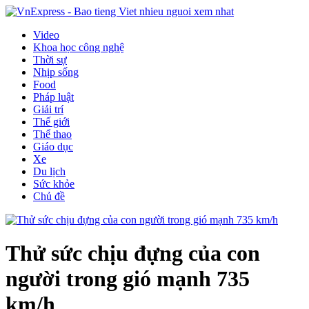
Video
Khoa học công nghệ
Thời sự
Nhịp sống
Food
Pháp luật
Giải trí
Thế giới
Thể thao
Giáo dục
Xe
Du lịch
Sức khỏe
Chủ đề
Thử sức chịu đựng của con
người trong gió mạnh 735
km/h