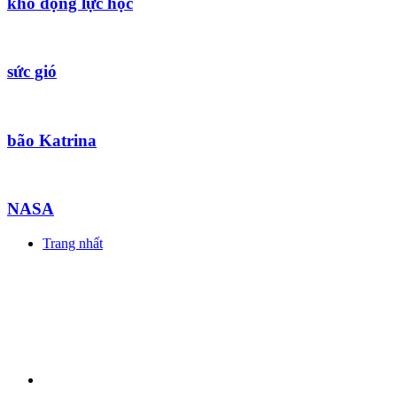
khó động lực học
sức gió
bão Katrina
NASA
Trang nhất