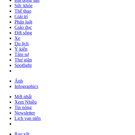
Bất động sản
Sức khỏe
Thể thao
Giải trí
Pháp luật
Giáo dục
Đời sống
Xe
Du lịch
Ý kiến
Tâm sự
Thư giãn
Spotlight
Ảnh
Infographics
Mới nhất
Xem Nhiều
Tin nóng
Newsletter
Lịch vạn niên
Rao vặt