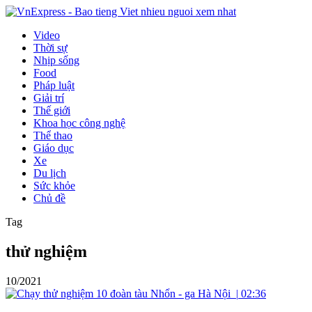
Video
Thời sự
Nhịp sống
Food
Pháp luật
Giải trí
Thế giới
Khoa học công nghệ
Thể thao
Giáo dục
Xe
Du lịch
Sức khỏe
Chủ đề
Tag
thử nghiệm
10/2021
|
02:36