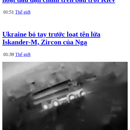
01:51
Thế giới
Ukraine bó tay trước loạt tên lửa
Iskander-M, Zircon của Nga
01:39
Thế giới