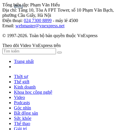
Tổng biên tập: Phạm Văn Hiếu
Địa chỉ: Tầng 10, Tòa A FPT Tower, số 10 Phạm Văn Bạch,
phường Cầu Giấy, Hà Nội
Điện thoại:
024 7300 8899
- máy lẻ 4500
Email:
webmaster@vnexpress.net
© 1997-2026. Toàn bộ bản quyền thuộc VnExpress
Theo dõi Video VnExpress trên
Trang nhất
Thời sự
Thế giới
Kinh doanh
Khoa học công nghệ
Video
Podcasts
Góc nhìn
Bất động sản
Sức khỏe
Thể thao
Giải trí