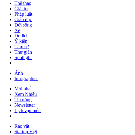
Thể thao
Giải trí
Pháp luật
Giáo dục
Đời sống
Xe
Du lịch
Ý kiến
Tâm sự
Thư giãn
Spotlight
Ảnh
Infographics
Mới nhất
Xem Nhiều
Tin nóng
Newsletter
Lịch vạn niên
Rao vặt
Startup Việt