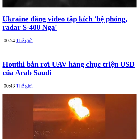
Ukraine đăng video tập kích 'bệ phóng,
radar S-400 Nga'
00:54
Thế giới
Houthi bắn rơi UAV hàng chục triệu USD
của Arab Saudi
00:43
Thế giới