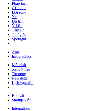
Pháp luật
Giáo dục
Đời sống
Xe
Du lịch
Ý kiến
Tâm sự
Thư giãn
Spotlight
Ảnh
Infographics
Mới nhất
Xem Nhiều
Tin nóng
Newsletter
Lịch vạn niên
Rao vặt
Startup Việt
International