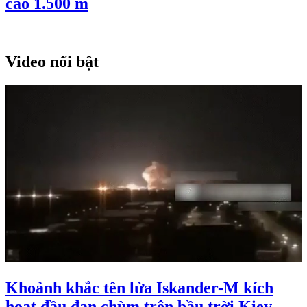
cao 1.500 m
Video nổi bật
Khoảnh khắc tên lửa Iskander-M kích
hoạt đầu đạn chùm trên bầu trời Kiev