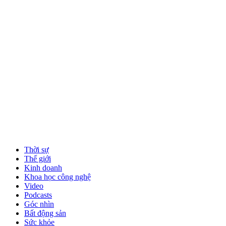
Thời sự
Thế giới
Kinh doanh
Khoa học công nghệ
Video
Podcasts
Góc nhìn
Bất động sản
Sức khỏe