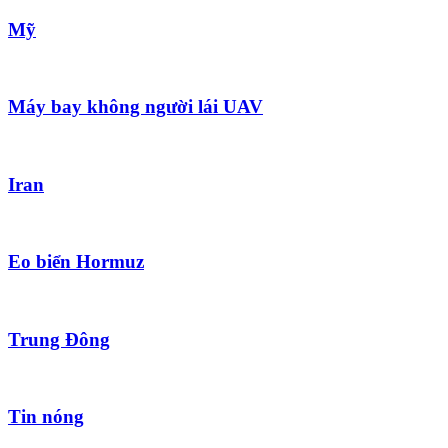
Mỹ
Máy bay không người lái UAV
Iran
Eo biển Hormuz
Trung Đông
Tin nóng