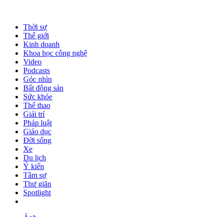
Thời sự
Thế giới
Kinh doanh
Khoa học công nghệ
Video
Podcasts
Góc nhìn
Bất động sản
Sức khỏe
Thể thao
Giải trí
Pháp luật
Giáo dục
Đời sống
Xe
Du lịch
Ý kiến
Tâm sự
Thư giãn
Spotlight