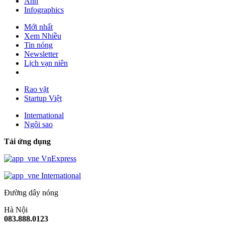
Ảnh
Infographics
Mới nhất
Xem Nhiều
Tin nóng
Newsletter
Lịch vạn niên
Rao vặt
Startup Việt
International
Ngôi sao
Tải ứng dụng
VnExpress
International
Đường dây nóng
Hà Nội
083.888.0123