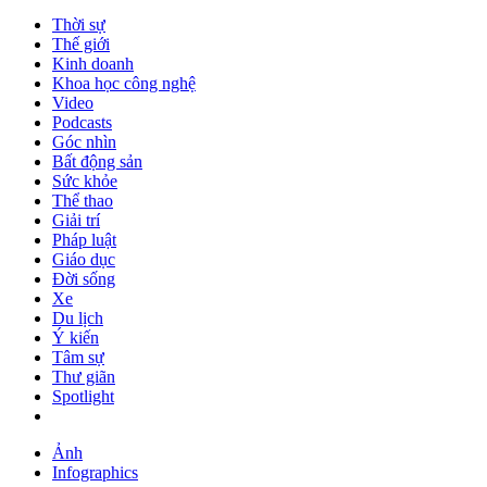
Thời sự
Thế giới
Kinh doanh
Khoa học công nghệ
Video
Podcasts
Góc nhìn
Bất động sản
Sức khỏe
Thể thao
Giải trí
Pháp luật
Giáo dục
Đời sống
Xe
Du lịch
Ý kiến
Tâm sự
Thư giãn
Spotlight
Ảnh
Infographics