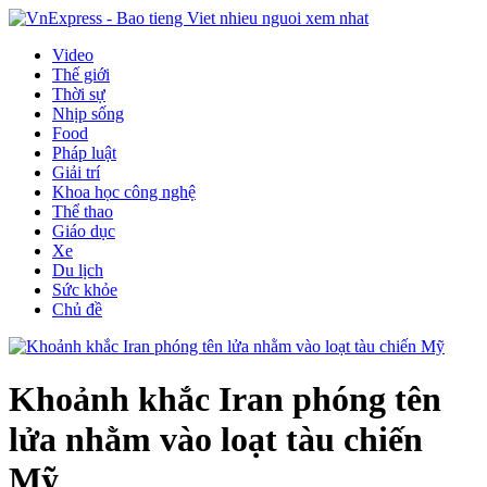
Video
Thế giới
Thời sự
Nhịp sống
Food
Pháp luật
Giải trí
Khoa học công nghệ
Thể thao
Giáo dục
Xe
Du lịch
Sức khỏe
Chủ đề
Khoảnh khắc Iran phóng tên
lửa nhằm vào loạt tàu chiến
Mỹ