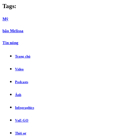
Tags:
Mỹ
bão Melissa
Tin nóng
Trang chủ
Video
Podcasts
Ảnh
Infographics
VnE-GO
Thời sự