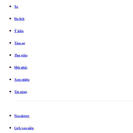
Xe
Du lịch
Ý kiến
Tâm sự
Thư giãn
Mới nhất
Xem nhiều
Tin nóng
Newsletter
Lịch vạn niên