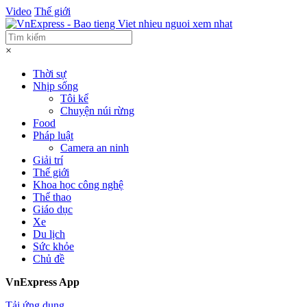
Video
Thế giới
×
Thời sự
Nhịp sống
Tôi kể
Chuyện núi rừng
Food
Pháp luật
Camera an ninh
Giải trí
Thế giới
Khoa học công nghệ
Thể thao
Giáo dục
Xe
Du lịch
Sức khỏe
Chủ đề
VnExpress App
Tải ứng dụng