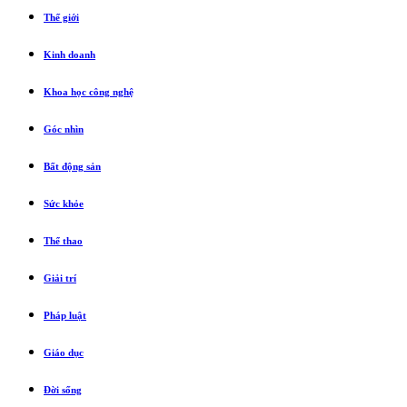
Thế giới
Kinh doanh
Khoa học công nghệ
Góc nhìn
Bất động sản
Sức khỏe
Thể thao
Giải trí
Pháp luật
Giáo dục
Đời sống