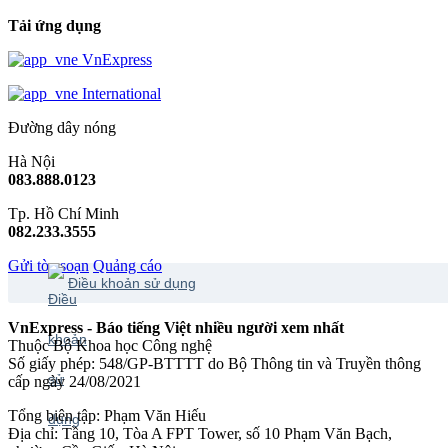
Tải ứng dụng
VnExpress
International
Đường dây nóng
Hà Nội
083.888.0123
Tp. Hồ Chí Minh
082.233.3555
Gửi tòa soạn
Quảng cáo
Điều khoản sử dụng
VnExpress - Báo tiếng Việt nhiều người xem nhất
Thuộc Bộ Khoa học Công nghệ
Số giấy phép: 548/GP-BTTTT do Bộ Thông tin và Truyền thông
cấp ngày 24/08/2021
Tổng biên tập: Phạm Văn Hiếu
Địa chỉ: Tầng 10, Tòa A FPT Tower, số 10 Phạm Văn Bạch,