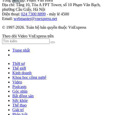
Tổng biên tập: Phạm Văn Hiếu
Địa chỉ: Tầng 10, Tòa A FPT Tower, số 10 Phạm Văn Bạch,
phường Cầu Giấy, Hà Nội
Điện thoại:
024 7300 8899
- máy lẻ 4500
Email:
webmaster@vnexpress.net
© 1997-2026. Toàn bộ bản quyền thuộc VnExpress
Theo dõi Video VnExpress trên
Trang nhất
Thời sự
Thế giới
Kinh doanh
Khoa học công nghệ
Video
Podcasts
Góc nhìn
Bất động sản
Sức khỏe
Thể thao
Giải trí
Pháp luật