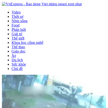
Video
Thời sự
Nhịp sống
Food
Pháp luật
Giải trí
Thế giới
Khoa học công nghệ
Thể thao
Giáo dục
Xe
Du lịch
Sức khỏe
Chủ đề