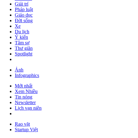
Giải trí
Pháp luật
Giáo dục
Đời sống
Xe
Du lịch
Ý kiến
Tâm sự
Thư giãn
Spotlight
Ảnh
Infographics
Mới nhất
Xem Nhiều
Tin nóng
Newsletter
Lịch vạn niên
Rao vặt
Startup Việt