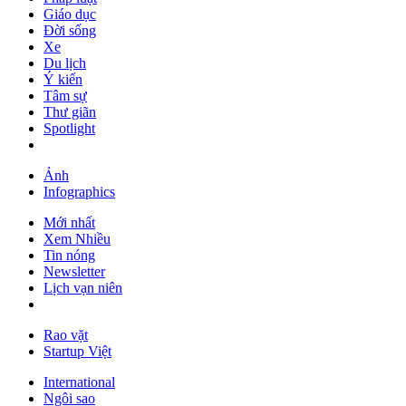
Giáo dục
Đời sống
Xe
Du lịch
Ý kiến
Tâm sự
Thư giãn
Spotlight
Ảnh
Infographics
Mới nhất
Xem Nhiều
Tin nóng
Newsletter
Lịch vạn niên
Rao vặt
Startup Việt
International
Ngôi sao