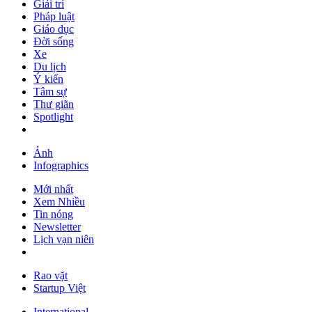
Giải trí
Pháp luật
Giáo dục
Đời sống
Xe
Du lịch
Ý kiến
Tâm sự
Thư giãn
Spotlight
Ảnh
Infographics
Mới nhất
Xem Nhiều
Tin nóng
Newsletter
Lịch vạn niên
Rao vặt
Startup Việt
International