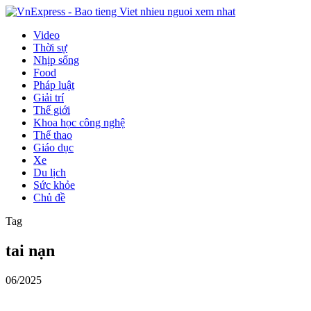
Video
Thời sự
Nhịp sống
Food
Pháp luật
Giải trí
Thế giới
Khoa học công nghệ
Thể thao
Giáo dục
Xe
Du lịch
Sức khỏe
Chủ đề
Tag
tai nạn
06/2025