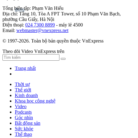
Tổng biên tập: Phạm Văn Hiếu
Địa chỉ: Tầng 10, Tòa A FPT Tower, số 10 Phạm Văn Bạch,
phường Cầu Giấy, Hà Nội
Điện thoại:
024 7300 8899
- máy lẻ 4500
Email:
webmaster@vnexpress.net
© 1997-2026. Toàn bộ bản quyền thuộc VnExpress
Theo dõi Video VnExpress trên
Trang nhất
Thời sự
Thế giới
Kinh doanh
Khoa học công nghệ
Video
Podcasts
Góc nhìn
Bất động sản
Sức khỏe
Thể thao