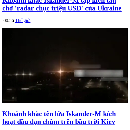
Khoảnh khắc Iskander-M tập kích tàu
chở 'radar chục triệu USD' của Ukraine
00:56
Thế giới
Khoảnh khắc tên lửa Iskander-M kích
hoạt đầu đạn chùm trên bầu trời Kiev