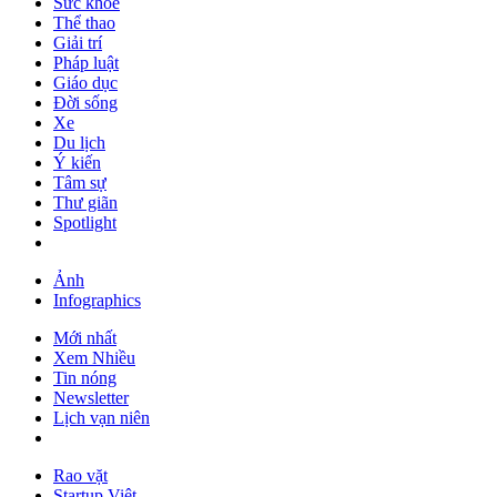
Sức khỏe
Thể thao
Giải trí
Pháp luật
Giáo dục
Đời sống
Xe
Du lịch
Ý kiến
Tâm sự
Thư giãn
Spotlight
Ảnh
Infographics
Mới nhất
Xem Nhiều
Tin nóng
Newsletter
Lịch vạn niên
Rao vặt
Startup Việt