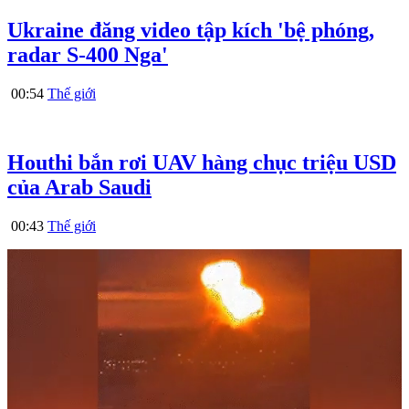
Ukraine đăng video tập kích 'bệ phóng,
radar S-400 Nga'
00:54
Thế giới
Houthi bắn rơi UAV hàng chục triệu USD
của Arab Saudi
00:43
Thế giới