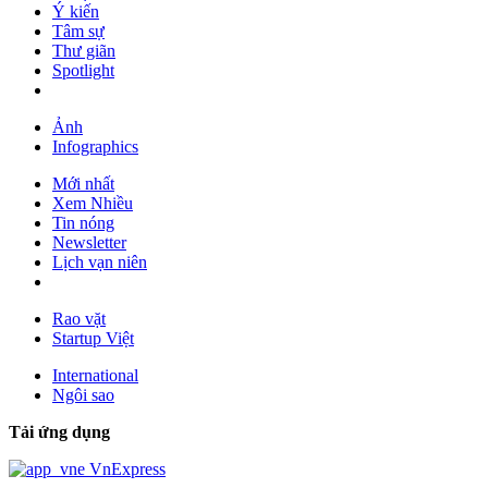
Ý kiến
Tâm sự
Thư giãn
Spotlight
Ảnh
Infographics
Mới nhất
Xem Nhiều
Tin nóng
Newsletter
Lịch vạn niên
Rao vặt
Startup Việt
International
Ngôi sao
Tải ứng dụng
VnExpress