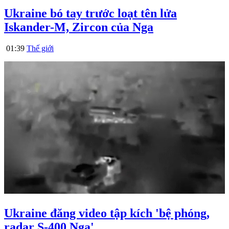
Ukraine bó tay trước loạt tên lửa
Iskander-M, Zircon của Nga
01:39
Thế giới
Ukraine đăng video tập kích 'bệ phóng,
radar S-400 Nga'