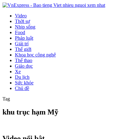
Video
Thời sự
Nhịp sống
Food
Pháp luật
Giải trí
Thế giới
Khoa học công nghệ
Thể thao
Giáo dục
Xe
Du lịch
Sức khỏe
Chủ đề
Tag
khu trục hạm Mỹ
Video nổi bật