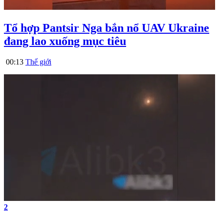
Tổ hợp Pantsir Nga bắn nổ UAV Ukraine
đang lao xuống mục tiêu
00:13
Thế giới
2