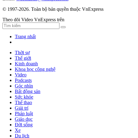
© 1997-2026. Toàn bộ bản quyền thuộc VnExpress
Theo dõi Video VnExpress trên
Trang nhất
Thời sự
Thế giới
Kinh doanh
Khoa học công nghệ
Video
Podcasts
Góc nhìn
Bất động sản
Sức khỏe
Thể thao
Giải trí
Pháp luật
Giáo dục
Đời sống
Xe
Du lịch