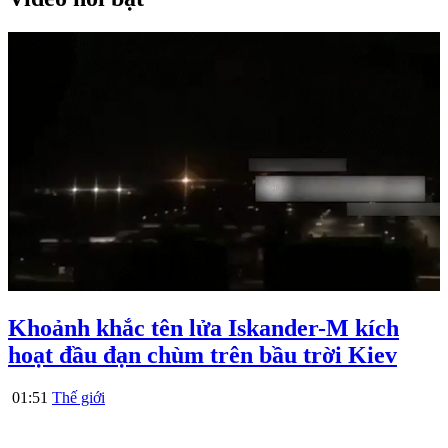
Khoảnh khắc tên lửa Iskander-M kích
hoạt đầu đạn chùm trên bầu trời Kiev
01:51
Thế giới