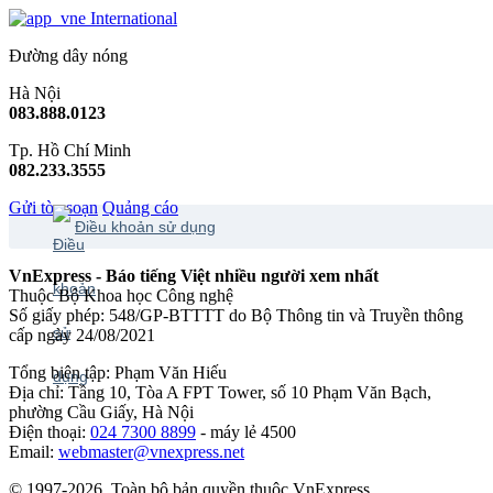
International
Đường dây nóng
Hà Nội
083.888.0123
Tp. Hồ Chí Minh
082.233.3555
Gửi tòa soạn
Quảng cáo
Điều khoản sử dụng
VnExpress - Báo tiếng Việt nhiều người xem nhất
Thuộc Bộ Khoa học Công nghệ
Số giấy phép: 548/GP-BTTTT do Bộ Thông tin và Truyền thông
cấp ngày 24/08/2021
Tổng biên tập: Phạm Văn Hiếu
Địa chỉ: Tầng 10, Tòa A FPT Tower, số 10 Phạm Văn Bạch,
phường Cầu Giấy, Hà Nội
Điện thoại:
024 7300 8899
- máy lẻ 4500
Email:
webmaster@vnexpress.net
© 1997-2026. Toàn bộ bản quyền thuộc VnExpress