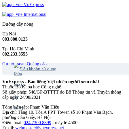
VnExpress
International
Đường dây nóng
Hà Nội
083.888.0123
Tp. Hồ Chí Minh
082.233.3555
Gửi tòa soạn
Quảng cáo
Điều khoản sử dụng
VnExpress - Báo tiếng Việt nhiều người xem nhất
Thuộc Bộ Khoa học Công nghệ
Số giấy phép: 548/GP-BTTTT do Bộ Thông tin và Truyền thông
cấp ngày 24/08/2021
Tổng biên tập: Phạm Văn Hiếu
Địa chỉ: Tầng 10, Tòa A FPT Tower, số 10 Phạm Văn Bạch,
phường Cầu Giấy, Hà Nội
Điện thoại:
024 7300 8899
- máy lẻ 4500
Email:
webmaster@vnexpress.net