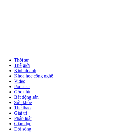
Thời sự
Thế giới
Kinh doanh
Khoa học công nghệ
Video
Podcasts
Góc nhìn
Bất động sản
Sức khỏe
Thể thao
Giải trí
Pháp luật
Giáo dục
Đời sống