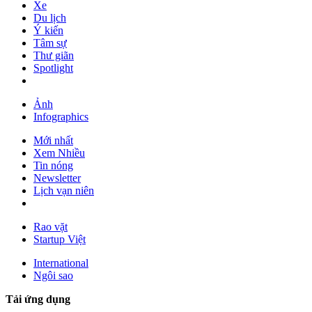
Xe
Du lịch
Ý kiến
Tâm sự
Thư giãn
Spotlight
Ảnh
Infographics
Mới nhất
Xem Nhiều
Tin nóng
Newsletter
Lịch vạn niên
Rao vặt
Startup Việt
International
Ngôi sao
Tải ứng dụng