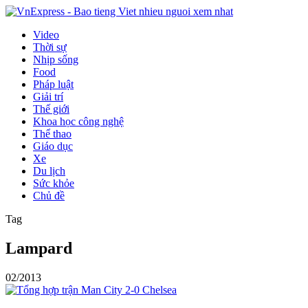
Video
Thời sự
Nhịp sống
Food
Pháp luật
Giải trí
Thế giới
Khoa học công nghệ
Thể thao
Giáo dục
Xe
Du lịch
Sức khỏe
Chủ đề
Tag
Lampard
02/2013