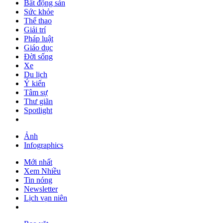
Bất động sản
Sức khỏe
Thể thao
Giải trí
Pháp luật
Giáo dục
Đời sống
Xe
Du lịch
Ý kiến
Tâm sự
Thư giãn
Spotlight
Ảnh
Infographics
Mới nhất
Xem Nhiều
Tin nóng
Newsletter
Lịch vạn niên