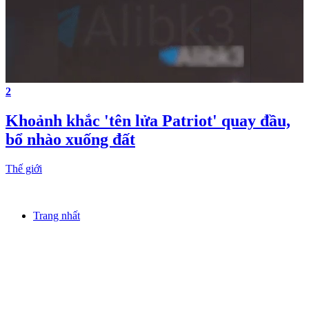
2
Khoảnh khắc 'tên lửa Patriot' quay đầu,
bổ nhào xuống đất
Thế giới
Trang nhất