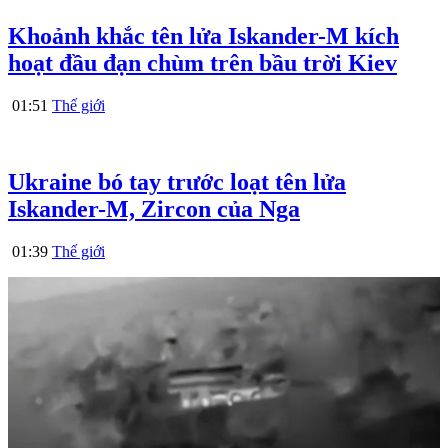
Khoảnh khắc tên lửa Iskander-M kích
hoạt đầu đạn chùm trên bầu trời Kiev
01:51
Thế giới
Ukraine bó tay trước loạt tên lửa
Iskander-M, Zircon của Nga
01:39
Thế giới