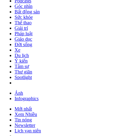
Podcasts
Góc nhìn
Bất động sản
Sức khỏe
Thể thao
Giải trí
Pháp luật
Giáo dục
Đời sống
Xe
Du lịch
Ý kiến
Tâm sự
Thư giãn
Spotlight
Ảnh
Infographics
Mới nhất
Xem Nhiều
Tin nóng
Newsletter
Lịch vạn niên