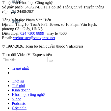
Thuộc Bộ Khoa học Công nghệ
Số giấy phép: 548/GP-BTTTT do Bộ Thông tin và Truyền thông
cấp ngày 24/08/2021
Tổng biên tập: Phạm Văn Hiếu
Địa chỉ: Tầng 10, Tòa A FPT Tower, số 10 Phạm Văn Bạch,
phường Cầu Giấy, Hà Nội
Điện thoại:
024 7300 8899
- máy lẻ 4500
Email:
webmaster@vnexpress.net
© 1997-2026. Toàn bộ bản quyền thuộc VnExpress
Theo dõi Video VnExpress trên
Trang nhất
Thời sự
Thế giới
Kinh doanh
Khoa học công nghệ
Video
Podcasts
Góc nhìn