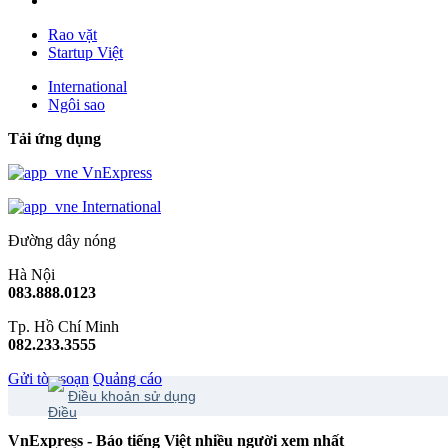
Rao vặt
Startup Việt
International
Ngôi sao
Tải ứng dụng
VnExpress
International
Đường dây nóng
Hà Nội
083.888.0123
Tp. Hồ Chí Minh
082.233.3555
Gửi tòa soạn
Quảng cáo
Điều khoản sử dụng
VnExpress - Báo tiếng Việt nhiều người xem nhất