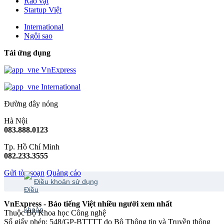
Rao vặt
Startup Việt
International
Ngôi sao
Tải ứng dụng
VnExpress
International
Đường dây nóng
Hà Nội
083.888.0123
Tp. Hồ Chí Minh
082.233.3555
Gửi tòa soạn
Quảng cáo
Điều khoản sử dụng
VnExpress - Báo tiếng Việt nhiều người xem nhất
Thuộc Bộ Khoa học Công nghệ
Số giấy phép: 548/GP-BTTTT do Bộ Thông tin và Truyền thông