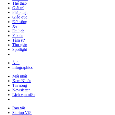
Thể thao
Giải trí
Pháp luật
Giáo dục
Đời sống
Xe
Du lịch
Ý kiến
Tâm sự
Thư giãn
Spotlight
Ảnh
Infographics
Mới nhất
Xem Nhiều
Tin nóng
Newsletter
Lịch vạn niên
Rao vặt
Startup Việt