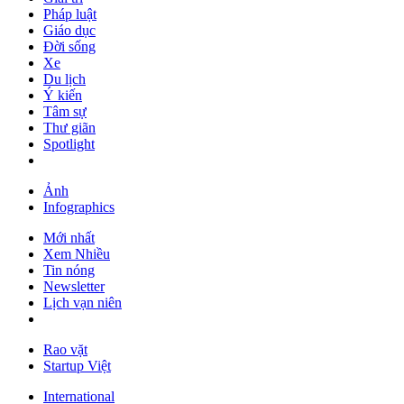
Pháp luật
Giáo dục
Đời sống
Xe
Du lịch
Ý kiến
Tâm sự
Thư giãn
Spotlight
Ảnh
Infographics
Mới nhất
Xem Nhiều
Tin nóng
Newsletter
Lịch vạn niên
Rao vặt
Startup Việt
International