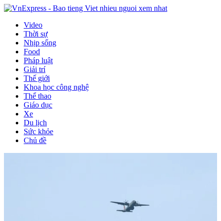
Video
Thời sự
Nhịp sống
Food
Pháp luật
Giải trí
Thế giới
Khoa học công nghệ
Thể thao
Giáo dục
Xe
Du lịch
Sức khỏe
Chủ đề