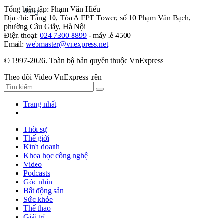
Tổng biên tập: Phạm Văn Hiếu
Địa chỉ: Tầng 10, Tòa A FPT Tower, số 10 Phạm Văn Bạch,
phường Cầu Giấy, Hà Nội
Điện thoại:
024 7300 8899
- máy lẻ 4500
Email:
webmaster@vnexpress.net
© 1997-2026. Toàn bộ bản quyền thuộc VnExpress
Theo dõi Video VnExpress trên
Trang nhất
Thời sự
Thế giới
Kinh doanh
Khoa học công nghệ
Video
Podcasts
Góc nhìn
Bất động sản
Sức khỏe
Thể thao
Giải trí