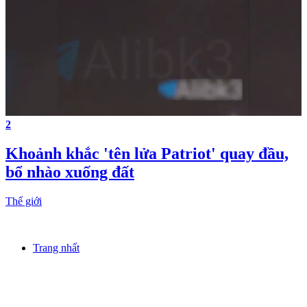
2
Khoảnh khắc 'tên lửa Patriot' quay đầu,
bổ nhào xuống đất
Thế giới
Trang nhất