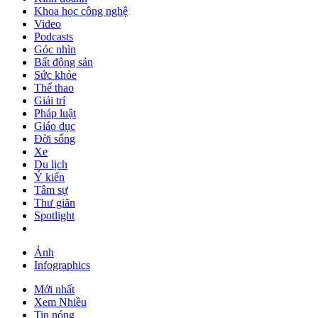
Khoa học công nghệ
Video
Podcasts
Góc nhìn
Bất động sản
Sức khỏe
Thể thao
Giải trí
Pháp luật
Giáo dục
Đời sống
Xe
Du lịch
Ý kiến
Tâm sự
Thư giãn
Spotlight
Ảnh
Infographics
Mới nhất
Xem Nhiều
Tin nóng