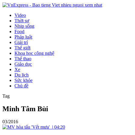
Video
Thời sự
Nhịp sống
Food
Pháp luật
Giải trí
Thế giới
Khoa học công nghệ
Thể thao
Giáo dục
Xe
Du lịch
Sức khỏe
Chủ đề
Tag
Minh Tâm Bùi
03/2016
|
04:20