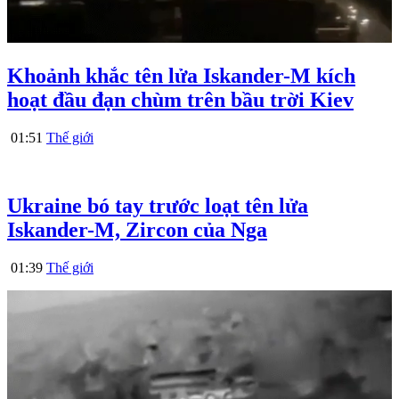
Khoảnh khắc tên lửa Iskander-M kích
hoạt đầu đạn chùm trên bầu trời Kiev
01:51
Thế giới
Ukraine bó tay trước loạt tên lửa
Iskander-M, Zircon của Nga
01:39
Thế giới