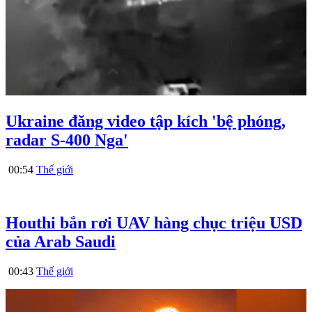
Ukraine đăng video tập kích 'bệ phóng,
radar S-400 Nga'
00:54
Thế giới
Houthi bắn rơi UAV hàng chục triệu USD
của Arab Saudi
00:43
Thế giới