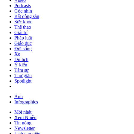
Video
Podcasts
Góc nhìn
Bất động sản
Sức khỏe
Thể thao
Giải trí
Pháp luật
Giáo dục
Đời sống
Xe
Du lịch
Ý kiến
Tâm sự
Thư giãn
Spotlight
Ảnh
Infographics
Mới nhất
Xem Nhiều
Tin nóng
Newsletter
Lịch vạn niên