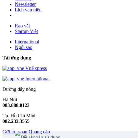
Newsletter
Lịch vạn niên
Rao vặt
Startup Việt
International
Ngôi sao
Tải ứng dụng
VnExpress
International
Đường dây nóng
Hà Nội
083.888.0123
Tp. Hồ Chí Minh
082.233.3555
Gửi tòa soạn
Quảng cáo
Điều khoản sử dụng