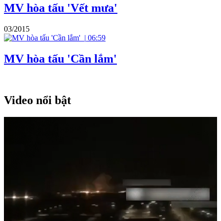
MV hòa tấu 'Vết mưa'
03/2015
|
06:59
MV hòa tấu 'Cần lắm'
Video nổi bật