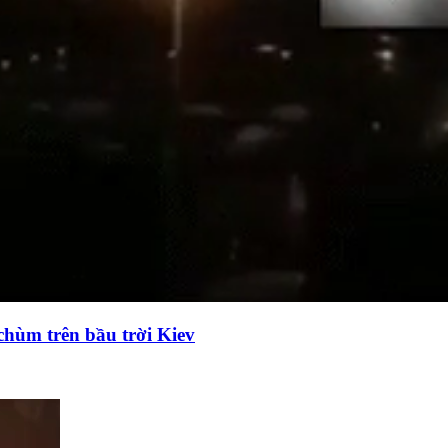
chùm trên bầu trời Kiev