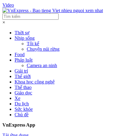
Video
×
Thời sự
Nhịp sống
Tôi kể
Chuyện núi rừng
Food
Pháp luật
Camera an ninh
Giải trí
Thế giới
Khoa học công nghệ
Thể thao
Giáo dục
Xe
Du lịch
Sức khỏe
Chủ đề
VnExpress App
Tải ứng dụng