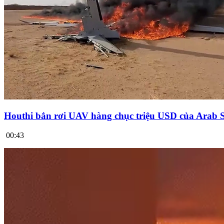
Houthi bắn rơi UAV hàng chục triệu USD của Arab 
00:43