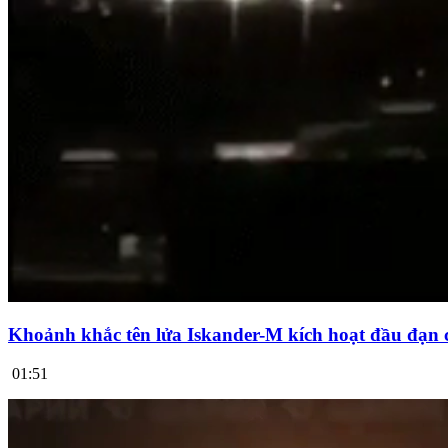
Khoảnh khắc tên lửa Iskander-M kích hoạt đầu đạn 
01:51