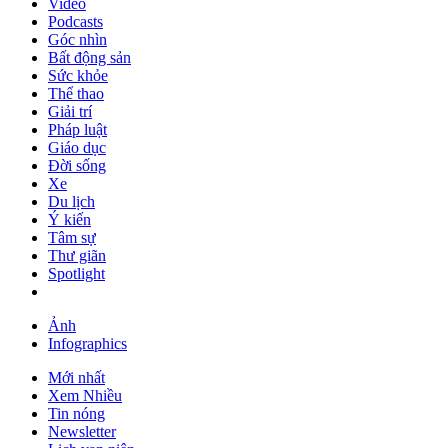
Video
Podcasts
Góc nhìn
Bất động sản
Sức khỏe
Thể thao
Giải trí
Pháp luật
Giáo dục
Đời sống
Xe
Du lịch
Ý kiến
Tâm sự
Thư giãn
Spotlight
Ảnh
Infographics
Mới nhất
Xem Nhiều
Tin nóng
Newsletter