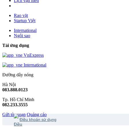
Lịch vạn niên
Rao vặt
Startup Việt
International
Ngôi sao
Tải ứng dụng
VnExpress
International
Đường dây nóng
Hà Nội
083.888.0123
Tp. Hồ Chí Minh
082.233.3555
Gửi tòa soạn
Quảng cáo
Điều khoản sử dụng