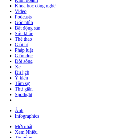
Kinh doanh
Khoa học công nghệ
Video
Podcasts
Góc nhìn
Bất động sản
Sức khỏe
Thể thao
Giải trí
Pháp luật
Giáo dục
Đời sống
Xe
Du lịch
Ý kiến
Tâm sự
Thư giãn
Spotlight
Ảnh
Infographics
Mới nhất
Xem Nhiều
Tin nóng