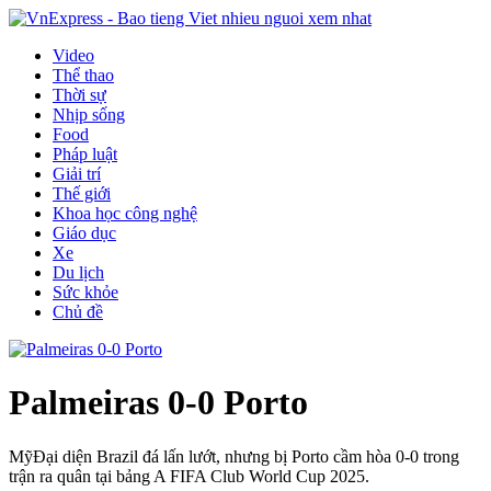
Video
Thể thao
Thời sự
Nhịp sống
Food
Pháp luật
Giải trí
Thế giới
Khoa học công nghệ
Giáo dục
Xe
Du lịch
Sức khỏe
Chủ đề
Palmeiras 0-0 Porto
Mỹ
Đại diện Brazil đá lấn lướt, nhưng bị Porto cầm hòa 0-0 trong
trận ra quân tại bảng A FIFA Club World Cup 2025.