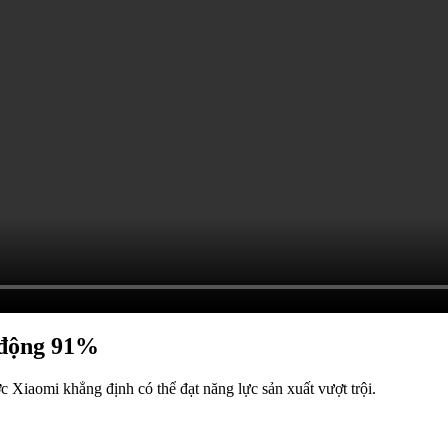
 động 91%
 Xiaomi khẳng định có thể đạt năng lực sản xuất vượt trội.