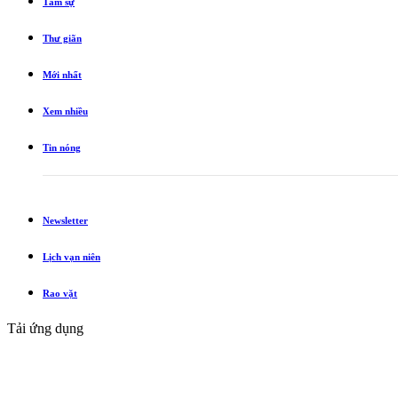
Tâm sự
Thư giãn
Mới nhất
Xem nhiều
Tin nóng
Newsletter
Lịch vạn niên
Rao vặt
Tải ứng dụng