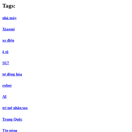
Tags:
nhà máy
Xiaomi
xe điện
ô tô
SU7
tự động hóa
robot
AI
trí tuệ nhân tạo
Trung Quốc
Tin nóng