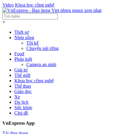
Video
Khoa học công nghệ
×
Thời sự
Nhịp sống
Tôi kể
Chuyện núi rừng
Food
Pháp luật
Camera an ninh
Giải trí
Thế giới
Khoa học công nghệ
Thể thao
Giáo dục
Xe
Du lịch
Sức khỏe
Chủ đề
VnExpress App
Tải ứng dụng