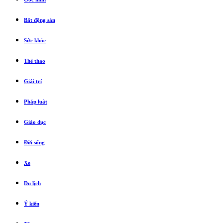
Bất động sản
Sức khỏe
Thể thao
Giải trí
Pháp luật
Giáo dục
Đời sống
Xe
Du lịch
Ý kiến