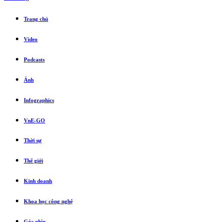
Trang chủ
Video
Podcasts
Ảnh
Infographics
VnE-GO
Thời sự
Thế giới
Kinh doanh
Khoa học công nghệ
Góc nhìn