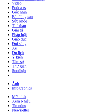
Video
Podcasts
Góc nhìn
Bất động sản
Sức khỏe
Thể thao
Giải trí
Pháp luật
Giáo dục
Đời sống
Xe
Du lịch
Ý kiến
Tâm sự
Thư giãn
Spotlight
Ảnh
Infographics
Mới nhất
Xem Nhiều
Tin nóng
Newsletter