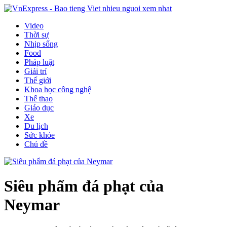
Video
Thời sự
Nhịp sống
Food
Pháp luật
Giải trí
Thế giới
Khoa học công nghệ
Thể thao
Giáo dục
Xe
Du lịch
Sức khỏe
Chủ đề
Siêu phẩm đá phạt của
Neymar