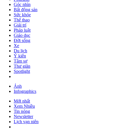
Góc nhìn
Bất động sản
Sức khỏe
Thể thao
Giải trí
Pháp luật
Giáo dục
Đời sống
Xe
Du lịch
Ý kiến
Tâm sự
Thư giãn
Spotlight
Ảnh
Infographics
Mới nhất
Xem Nhiều
Tin nóng
Newsletter
Lịch vạn niên