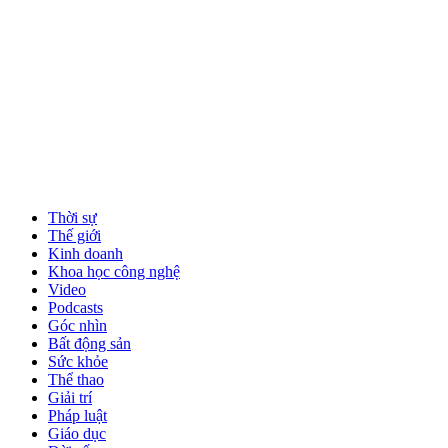
Thời sự
Thế giới
Kinh doanh
Khoa học công nghệ
Video
Podcasts
Góc nhìn
Bất động sản
Sức khỏe
Thể thao
Giải trí
Pháp luật
Giáo dục