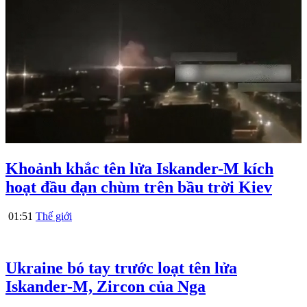
Khoảnh khắc tên lửa Iskander-M kích
hoạt đầu đạn chùm trên bầu trời Kiev
01:51
Thế giới
Ukraine bó tay trước loạt tên lửa
Iskander-M, Zircon của Nga