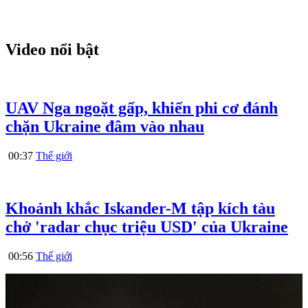
Video nổi bật
UAV Nga ngoặt gấp, khiến phi cơ đánh
chặn Ukraine đâm vào nhau
00:37
Thế giới
Khoảnh khắc Iskander-M tập kích tàu
chở 'radar chục triệu USD' của Ukraine
00:56
Thế giới