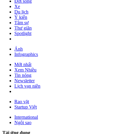
Đời sống
Xe
Du lịch
Ý kiến
Tâm sự
Thư giãn
Spotlight
Ảnh
Infographics
Mới nhất
Xem Nhiều
Tin nóng
Newsletter
Lịch vạn niên
Rao vặt
Startup Việt
International
Ngôi sao
Tải ứng dụng