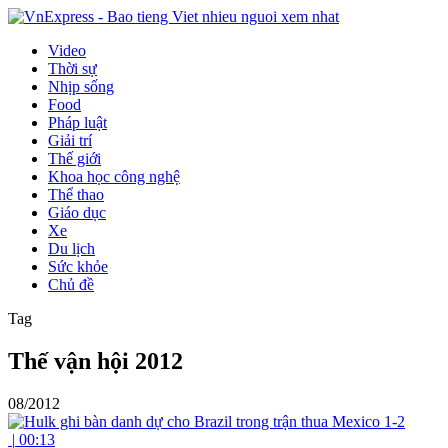
Video
Thời sự
Nhịp sống
Food
Pháp luật
Giải trí
Thế giới
Khoa học công nghệ
Thể thao
Giáo dục
Xe
Du lịch
Sức khỏe
Chủ đề
Tag
Thế vận hội 2012
08/2012
|
00:13