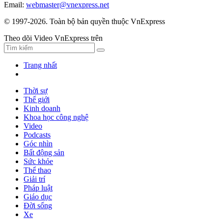
Email:
webmaster@vnexpress.net
© 1997-2026. Toàn bộ bản quyền thuộc VnExpress
Theo dõi Video VnExpress trên
Trang nhất
Thời sự
Thế giới
Kinh doanh
Khoa học công nghệ
Video
Podcasts
Góc nhìn
Bất động sản
Sức khỏe
Thể thao
Giải trí
Pháp luật
Giáo dục
Đời sống
Xe