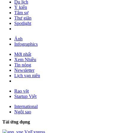
Du lịch
Ý kiến
Tâm sự
Thư giãn
Spotlight
Ảnh
Infographics
Mới nhất
Xem Nhiều
Tin nóng
Newsletter
Lịch vạn niên
Rao vặt
Startup Việt
International
Ngôi sao
Tải ứng dụng
VnExpress