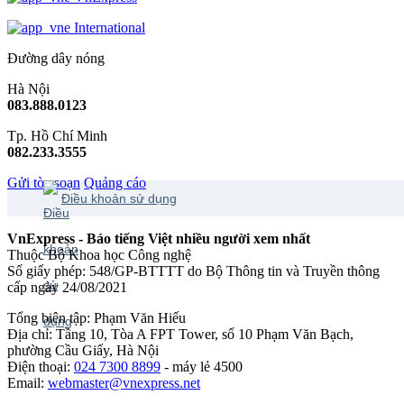
International
Đường dây nóng
Hà Nội
083.888.0123
Tp. Hồ Chí Minh
082.233.3555
Gửi tòa soạn
Quảng cáo
Điều khoản sử dụng
VnExpress - Báo tiếng Việt nhiều người xem nhất
Thuộc Bộ Khoa học Công nghệ
Số giấy phép: 548/GP-BTTTT do Bộ Thông tin và Truyền thông
cấp ngày 24/08/2021
Tổng biên tập: Phạm Văn Hiếu
Địa chỉ: Tầng 10, Tòa A FPT Tower, số 10 Phạm Văn Bạch,
phường Cầu Giấy, Hà Nội
Điện thoại:
024 7300 8899
- máy lẻ 4500
Email:
webmaster@vnexpress.net