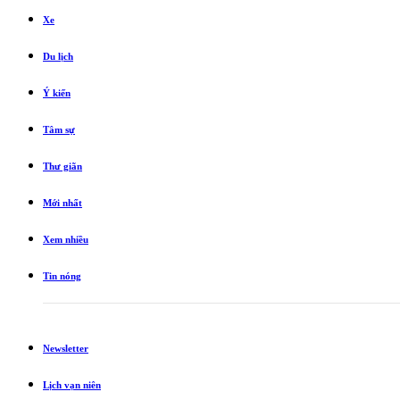
Xe
Du lịch
Ý kiến
Tâm sự
Thư giãn
Mới nhất
Xem nhiều
Tin nóng
Newsletter
Lịch vạn niên