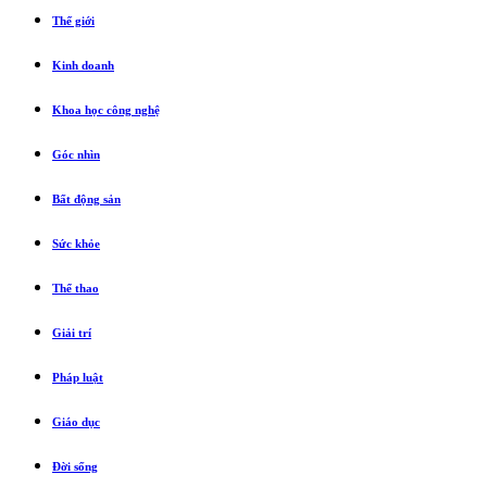
Thế giới
Kinh doanh
Khoa học công nghệ
Góc nhìn
Bất động sản
Sức khỏe
Thể thao
Giải trí
Pháp luật
Giáo dục
Đời sống