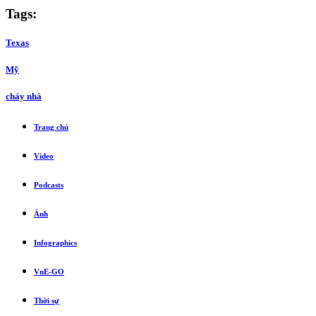
Tags:
Texas
Mỹ
cháy nhà
Trang chủ
Video
Podcasts
Ảnh
Infographics
VnE-GO
Thời sự