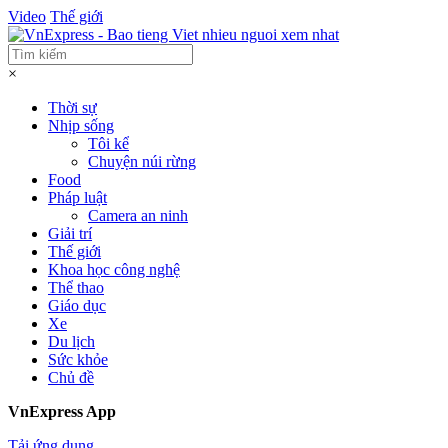
Video
Thế giới
×
Thời sự
Nhịp sống
Tôi kể
Chuyện núi rừng
Food
Pháp luật
Camera an ninh
Giải trí
Thế giới
Khoa học công nghệ
Thể thao
Giáo dục
Xe
Du lịch
Sức khỏe
Chủ đề
VnExpress App
Tải ứng dụng