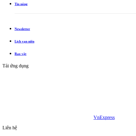
Tin nóng
Newsletter
Lịch vạn niên
Rao vặt
Tải ứng dụng
VnExpress
Liên hệ