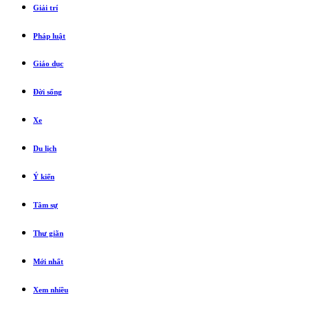
Giải trí
Pháp luật
Giáo dục
Đời sống
Xe
Du lịch
Ý kiến
Tâm sự
Thư giãn
Mới nhất
Xem nhiều