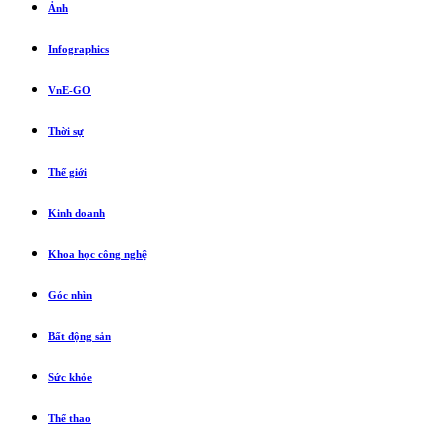
Ảnh
Infographics
VnE-GO
Thời sự
Thế giới
Kinh doanh
Khoa học công nghệ
Góc nhìn
Bất động sản
Sức khỏe
Thể thao