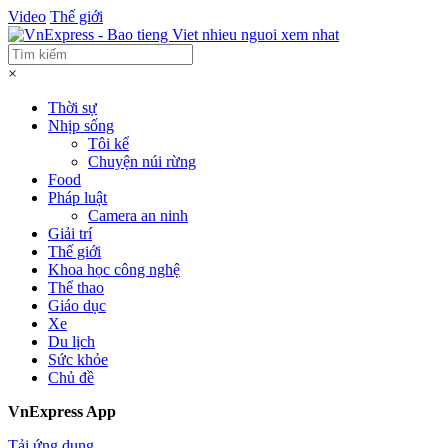
Video
Thế giới
×
Thời sự
Nhịp sống
Tôi kể
Chuyện núi rừng
Food
Pháp luật
Camera an ninh
Giải trí
Thế giới
Khoa học công nghệ
Thể thao
Giáo dục
Xe
Du lịch
Sức khỏe
Chủ đề
VnExpress App
Tải ứng dụng