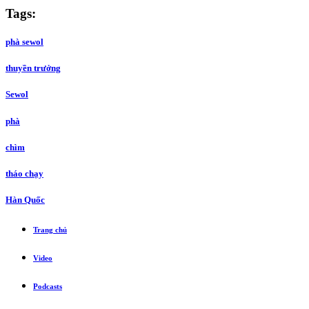
Tags:
phà sewol
thuyền trưởng
Sewol
phà
chìm
tháo chạy
Hàn Quốc
Trang chủ
Video
Podcasts