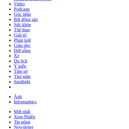
Video
Podcasts
Góc nhìn
Bất động sản
Sức khỏe
Thể thao
Giải trí
Pháp luật
Giáo dục
Đời sống
Xe
Du lịch
Ý kiến
Tâm sự
Thư giãn
Spotlight
Ảnh
Infographics
Mới nhất
Xem Nhiều
Tin nóng
Newsletter