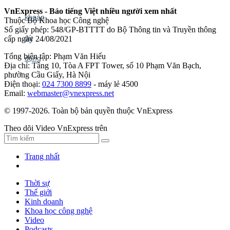
VnExpress - Báo tiếng Việt nhiều người xem nhất
Thuộc Bộ Khoa học Công nghệ
Số giấy phép: 548/GP-BTTTT do Bộ Thông tin và Truyền thông
cấp ngày 24/08/2021
Tổng biên tập: Phạm Văn Hiếu
Địa chỉ: Tầng 10, Tòa A FPT Tower, số 10 Phạm Văn Bạch,
phường Cầu Giấy, Hà Nội
Điện thoại:
024 7300 8899
- máy lẻ 4500
Email:
webmaster@vnexpress.net
© 1997-2026. Toàn bộ bản quyền thuộc VnExpress
Theo dõi Video VnExpress trên
Trang nhất
Thời sự
Thế giới
Kinh doanh
Khoa học công nghệ
Video
Podcasts