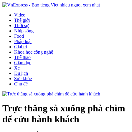
Video
Thế giới
Thời sự
Nhịp sống
Food
Pháp luật
Giải trí
Khoa học công nghệ
Thể thao
Giáo dục
Xe
Du lịch
Sức khỏe
Chủ đề
Trực thăng sà xuống phà chìm
để cứu hành khách