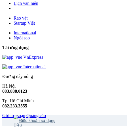
Lịch vạn niên
Rao vặt
Startup Việt
International
Ngôi sao
Tải ứng dụng
VnExpress
International
Đường dây nóng
Hà Nội
083.888.0123
Tp. Hồ Chí Minh
082.233.3555
Gửi tòa soạn
Quảng cáo
Điều khoản sử dụng