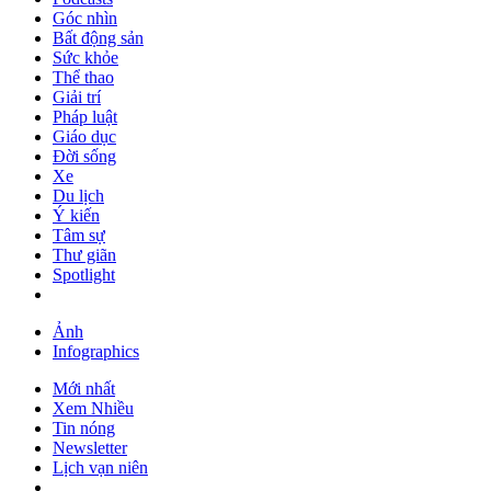
Góc nhìn
Bất động sản
Sức khỏe
Thể thao
Giải trí
Pháp luật
Giáo dục
Đời sống
Xe
Du lịch
Ý kiến
Tâm sự
Thư giãn
Spotlight
Ảnh
Infographics
Mới nhất
Xem Nhiều
Tin nóng
Newsletter
Lịch vạn niên