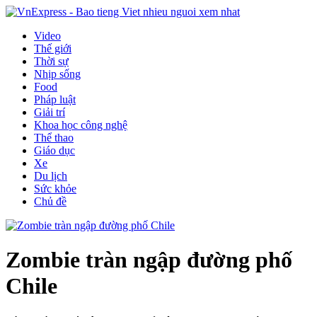
Video
Thế giới
Thời sự
Nhịp sống
Food
Pháp luật
Giải trí
Khoa học công nghệ
Thể thao
Giáo dục
Xe
Du lịch
Sức khỏe
Chủ đề
Zombie tràn ngập đường phố
Chile