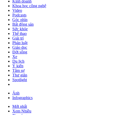
Kinh doanh
Khoa học công nghệ
Video
Podcasts
Góc nhìn
Bất động sản
Sức khỏe
Thể thao
Giải trí
Pháp luật
Giáo dục
Đời sống
Xe
Du lịch
Ý kiến
Tâm sự
Thư giãn
Spotlight
Ảnh
Infographics
Mới nhất
Xem Nhiều