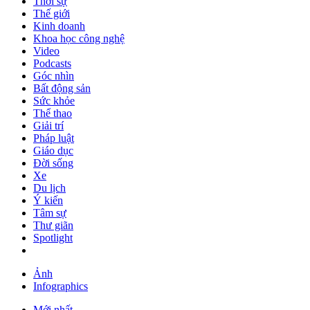
Thời sự
Thế giới
Kinh doanh
Khoa học công nghệ
Video
Podcasts
Góc nhìn
Bất động sản
Sức khỏe
Thể thao
Giải trí
Pháp luật
Giáo dục
Đời sống
Xe
Du lịch
Ý kiến
Tâm sự
Thư giãn
Spotlight
Ảnh
Infographics
Mới nhất