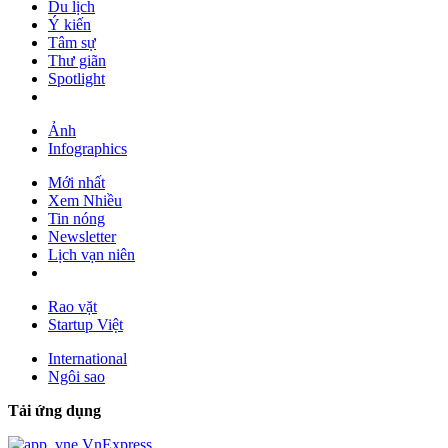
Du lịch
Ý kiến
Tâm sự
Thư giãn
Spotlight
Ảnh
Infographics
Mới nhất
Xem Nhiều
Tin nóng
Newsletter
Lịch vạn niên
Rao vặt
Startup Việt
International
Ngôi sao
Tải ứng dụng
VnExpress