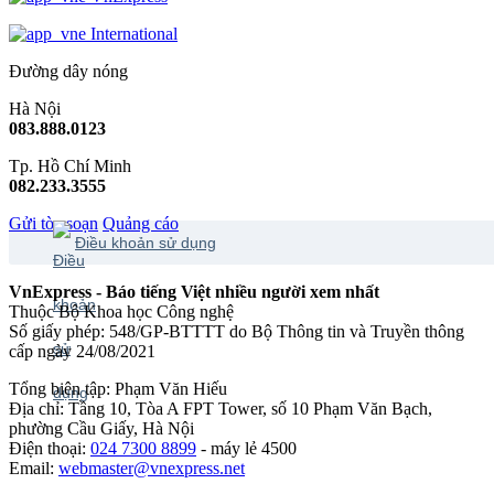
International
Đường dây nóng
Hà Nội
083.888.0123
Tp. Hồ Chí Minh
082.233.3555
Gửi tòa soạn
Quảng cáo
Điều khoản sử dụng
VnExpress - Báo tiếng Việt nhiều người xem nhất
Thuộc Bộ Khoa học Công nghệ
Số giấy phép: 548/GP-BTTTT do Bộ Thông tin và Truyền thông
cấp ngày 24/08/2021
Tổng biên tập: Phạm Văn Hiếu
Địa chỉ: Tầng 10, Tòa A FPT Tower, số 10 Phạm Văn Bạch,
phường Cầu Giấy, Hà Nội
Điện thoại:
024 7300 8899
- máy lẻ 4500
Email:
webmaster@vnexpress.net