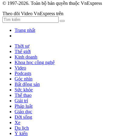
© 1997-2026. Toàn bộ bản quyền thuộc VnExpress
Theo dõi Video VnExpress trên
Trang nhất
Thời sự
Thế giới
Kinh doanh
Khoa học công nghệ
Video
Podcasts
Góc nhìn
Bất động sản
Sức khỏe
Thể thao
Giải trí
Pháp luật
Giáo dục
Đời sống
Xe
Du lịch
Ý kiến