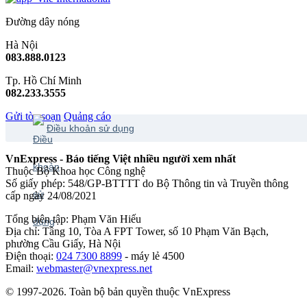
Đường dây nóng
Hà Nội
083.888.0123
Tp. Hồ Chí Minh
082.233.3555
Gửi tòa soạn
Quảng cáo
Điều khoản sử dụng
VnExpress - Báo tiếng Việt nhiều người xem nhất
Thuộc Bộ Khoa học Công nghệ
Số giấy phép: 548/GP-BTTTT do Bộ Thông tin và Truyền thông
cấp ngày 24/08/2021
Tổng biên tập: Phạm Văn Hiếu
Địa chỉ: Tầng 10, Tòa A FPT Tower, số 10 Phạm Văn Bạch,
phường Cầu Giấy, Hà Nội
Điện thoại:
024 7300 8899
- máy lẻ 4500
Email:
webmaster@vnexpress.net
© 1997-2026. Toàn bộ bản quyền thuộc VnExpress