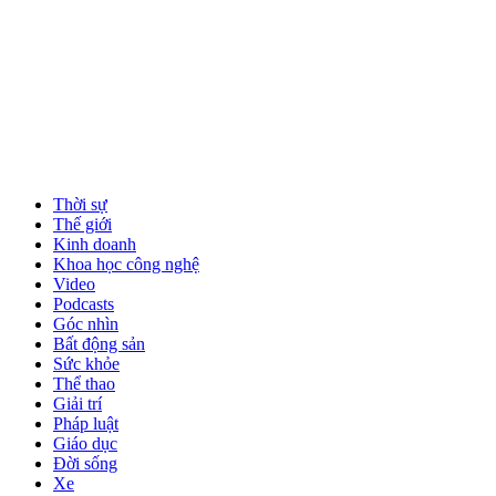
Thời sự
Thế giới
Kinh doanh
Khoa học công nghệ
Video
Podcasts
Góc nhìn
Bất động sản
Sức khỏe
Thể thao
Giải trí
Pháp luật
Giáo dục
Đời sống
Xe