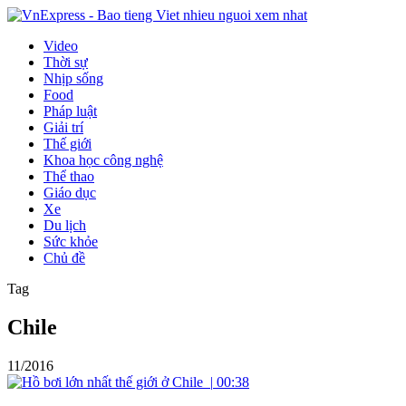
Video
Thời sự
Nhịp sống
Food
Pháp luật
Giải trí
Thế giới
Khoa học công nghệ
Thể thao
Giáo dục
Xe
Du lịch
Sức khỏe
Chủ đề
Tag
Chile
11/2016
|
00:38