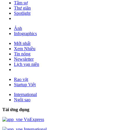
Tâm sự
Thư giãn
Spotlight
Ảnh
Infographics
Mới nhất
Xem Nhiều
Tin nóng
Newsletter
Lịch vạn niên
Rao vặt
Startup Việt
International
Ngôi sao
Tải ứng dụng
VnExpress
International