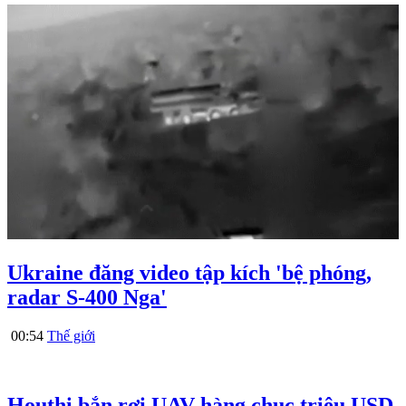
Ukraine đăng video tập kích 'bệ phóng,
radar S-400 Nga'
00:54
Thế giới
Houthi bắn rơi UAV hàng chục triệu USD