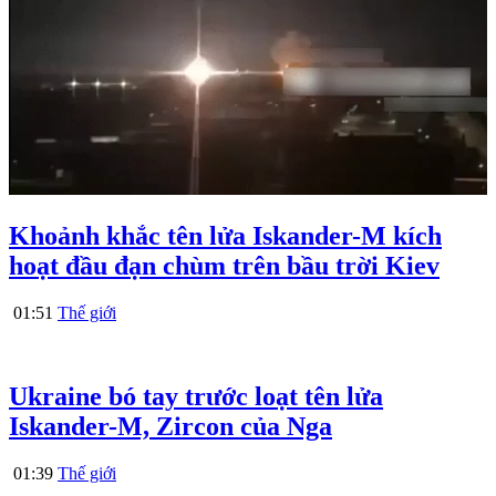
Khoảnh khắc tên lửa Iskander-M kích
hoạt đầu đạn chùm trên bầu trời Kiev
01:51
Thế giới
Ukraine bó tay trước loạt tên lửa
Iskander-M, Zircon của Nga
01:39
Thế giới