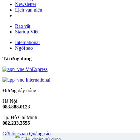
Newsletter
Lịch vạn niên
Rao vặt
Startup Việt
International
Ngôi sao
Tải ứng dụng
VnExpress
International
Đường dây nóng
Hà Nội
083.888.0123
Tp. Hồ Chí Minh
082.233.3555
Gửi tòa soạn
Quảng cáo
Điều khoản sử dụng