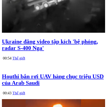
Ukraine đăng video tập kích 'bệ phóng,
radar S-400 Nga'
00:54
Thế giới
Houthi bắn rơi UAV hàng chục triệu USD
của Arab Saudi
00:43
Thế giới