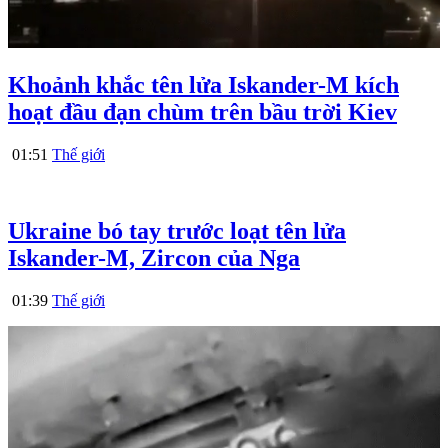
Khoảnh khắc tên lửa Iskander-M kích
hoạt đầu đạn chùm trên bầu trời Kiev
01:51
Thế giới
Ukraine bó tay trước loạt tên lửa
Iskander-M, Zircon của Nga
01:39
Thế giới