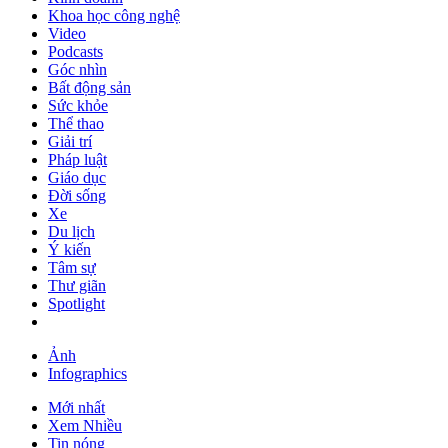
Khoa học công nghệ
Video
Podcasts
Góc nhìn
Bất động sản
Sức khỏe
Thể thao
Giải trí
Pháp luật
Giáo dục
Đời sống
Xe
Du lịch
Ý kiến
Tâm sự
Thư giãn
Spotlight
Ảnh
Infographics
Mới nhất
Xem Nhiều
Tin nóng