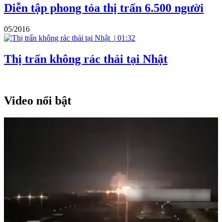
Diễn tập phong tỏa thị trấn 6.500 người
05/2016
|
01:32
Thị trấn không rác thải tại Nhật
Video nổi bật