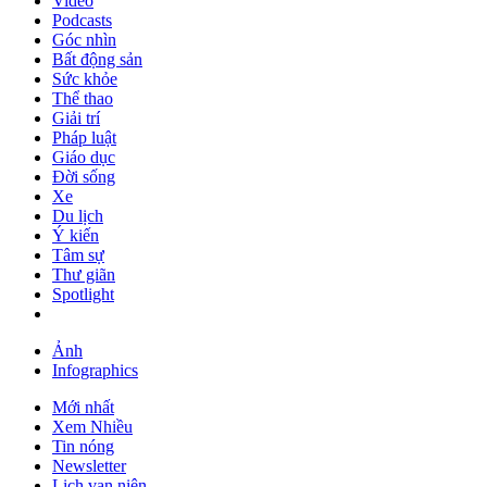
Video
Podcasts
Góc nhìn
Bất động sản
Sức khỏe
Thể thao
Giải trí
Pháp luật
Giáo dục
Đời sống
Xe
Du lịch
Ý kiến
Tâm sự
Thư giãn
Spotlight
Ảnh
Infographics
Mới nhất
Xem Nhiều
Tin nóng
Newsletter
Lịch vạn niên