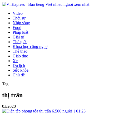
Video
Thời sự
Nhịp sống
Food
Pháp luật
Giải trí
Thế giới
Khoa học công nghệ
Thể thao
Giáo dục
Xe
Du lịch
Sức khỏe
Chủ đề
Tag
thị trấn
03/2020
|
01:23