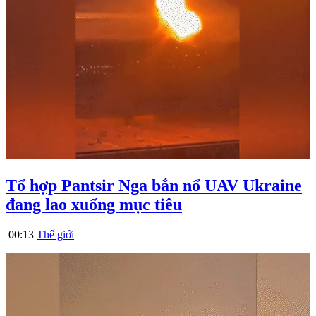
Tổ hợp Pantsir Nga bắn nổ UAV Ukraine
đang lao xuống mục tiêu
00:13
Thế giới