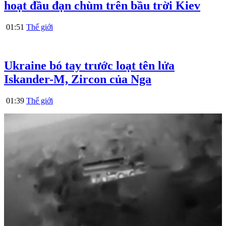
hoạt đầu đạn chùm trên bầu trời Kiev
01:51
Thế giới
Ukraine bó tay trước loạt tên lửa
Iskander-M, Zircon của Nga
01:39
Thế giới