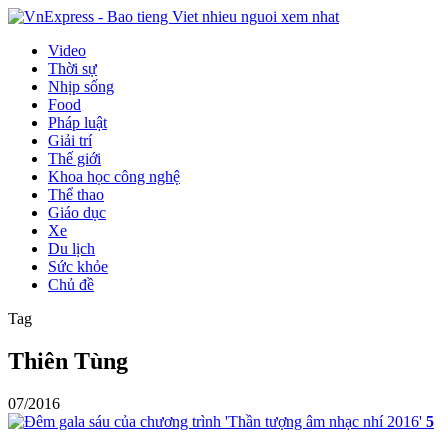
Video
Thời sự
Nhịp sống
Food
Pháp luật
Giải trí
Thế giới
Khoa học công nghệ
Thể thao
Giáo dục
Xe
Du lịch
Sức khỏe
Chủ đề
Tag
Thiên Tùng
07/2016
5