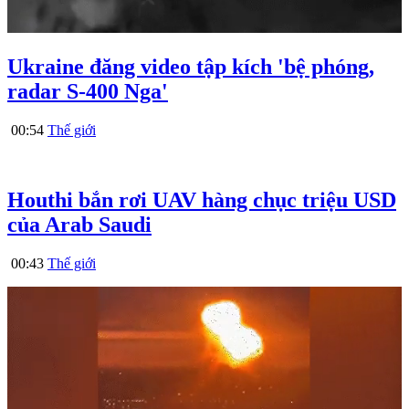
Ukraine đăng video tập kích 'bệ phóng,
radar S-400 Nga'
00:54
Thế giới
Houthi bắn rơi UAV hàng chục triệu USD
của Arab Saudi
00:43
Thế giới