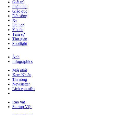
Giải trí
Pháp luật
Giáo dục
Đời sống
Xe
Du lịch
Ý kiến
Tâm sự
Thư giãn
Spotlight
Ảnh
Infographics
Mới nhất
Xem Nhiều
Tin nóng
Newsletter
Lịch vạn niên
Rao vặt
Startup Việt