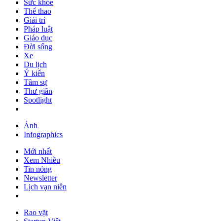
Sức khỏe
Thể thao
Giải trí
Pháp luật
Giáo dục
Đời sống
Xe
Du lịch
Ý kiến
Tâm sự
Thư giãn
Spotlight
Ảnh
Infographics
Mới nhất
Xem Nhiều
Tin nóng
Newsletter
Lịch vạn niên
Rao vặt