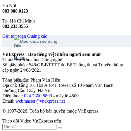
Hà Nội
083.888.0123
Tp. Hồ Chí Minh
082.233.3555
Gửi tòa soạn
Quảng cáo
Điều khoản sử dụng
VnExpress - Báo tiếng Việt nhiều người xem nhất
Thuộc Bộ Khoa học Công nghệ
Số giấy phép: 548/GP-BTTTT do Bộ Thông tin và Truyền thông
cấp ngày 24/08/2021
Tổng biên tập: Phạm Văn Hiếu
Địa chỉ: Tầng 10, Tòa A FPT Tower, số 10 Phạm Văn Bạch,
phường Cầu Giấy, Hà Nội
Điện thoại:
024 7300 8899
- máy lẻ 4500
Email:
webmaster@vnexpress.net
© 1997-2026. Toàn bộ bản quyền thuộc VnExpress
Theo dõi Video VnExpress trên