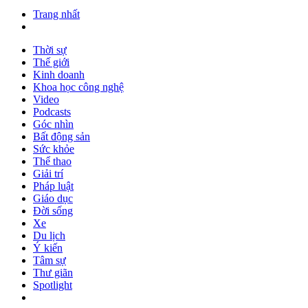
Trang nhất
Thời sự
Thế giới
Kinh doanh
Khoa học công nghệ
Video
Podcasts
Góc nhìn
Bất động sản
Sức khỏe
Thể thao
Giải trí
Pháp luật
Giáo dục
Đời sống
Xe
Du lịch
Ý kiến
Tâm sự
Thư giãn
Spotlight