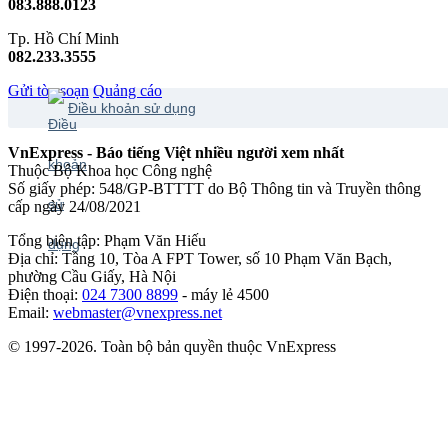
083.888.0123
Tp. Hồ Chí Minh
082.233.3555
Gửi tòa soạn
Quảng cáo
Điều khoản sử dụng
VnExpress - Báo tiếng Việt nhiều người xem nhất
Thuộc Bộ Khoa học Công nghệ
Số giấy phép: 548/GP-BTTTT do Bộ Thông tin và Truyền thông
cấp ngày 24/08/2021
Tổng biên tập: Phạm Văn Hiếu
Địa chỉ: Tầng 10, Tòa A FPT Tower, số 10 Phạm Văn Bạch,
phường Cầu Giấy, Hà Nội
Điện thoại:
024 7300 8899
- máy lẻ 4500
Email:
webmaster@vnexpress.net
© 1997-2026. Toàn bộ bản quyền thuộc VnExpress