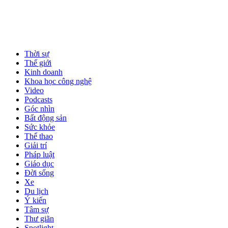
Thời sự
Thế giới
Kinh doanh
Khoa học công nghệ
Video
Podcasts
Góc nhìn
Bất động sản
Sức khỏe
Thể thao
Giải trí
Pháp luật
Giáo dục
Đời sống
Xe
Du lịch
Ý kiến
Tâm sự
Thư giãn
Spotlight