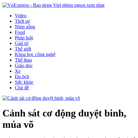
Video
Thời sự
Nhịp sống
Food
Pháp luật
Giải trí
Thế giới
Khoa học công nghệ
Thể thao
Giáo dục
Xe
Du lịch
Sức khỏe
Chủ đề
Cảnh sát cơ động duyệt binh,
múa võ